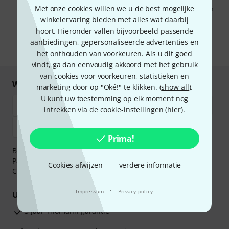
Met onze cookies willen we u de best mogelijke
Door op "Registreer nu" te klikken, gaat u akkoord met het ontvangen
van e-mailreclame. U kunt zich op elk moment afmelden. Meer
winkelervaring bieden met alles wat daarbij
informatie over de nieuwsbrief vindt u in onze
richtlijn
hoort. Hieronder vallen bijvoorbeeld passende
gegevensbescherming
.
aanbiedingen, gepersonaliseerde advertenties en
* Benodigd
het onthouden van voorkeuren. Als u dit goed
vindt, ga dan eenvoudig akkoord met het gebruik
van cookies voor voorkeuren, statistieken en
Winkel en betaal veilig
marketing door op "Oké!" te klikken. (
show all
).
U kunt uw toestemming op elk moment nog
intrekken via de cookie-instellingen (
hier
).
Prima!
Betaalt u veilig en vertrouwd met Bankoverschrijving,
PayPal, iDEAL,
Klarna Betaal Nu
,
Klarna Betaal in 3
of
Cookies afwijzen
verdere informatie
Creditcard.
·
Impressum
Privacy policy
Uw voordelen
3 jaar Thomann garantie