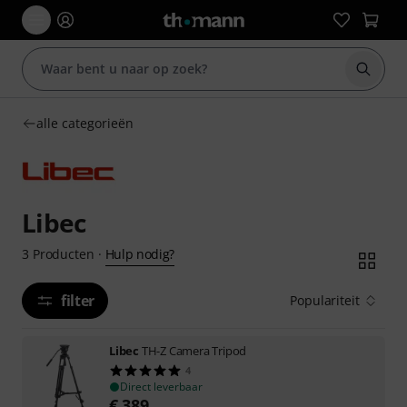
Zoek m
alle categorieën
Libec
Hulp nodig?
3
Producten
·
filter
Populariteit
Libec
TH-Z Camera Tripod
4
Direct leverbaar
€
389