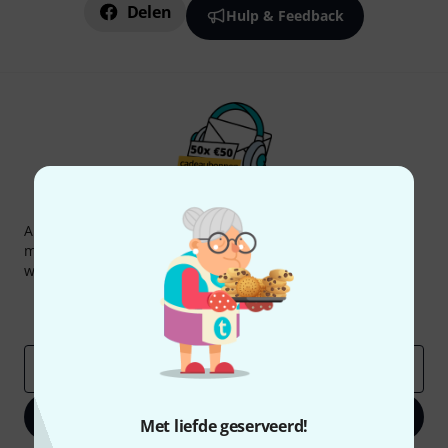
Delen
Hulp & Feedback
Thomann nieuwsbrief
Abonneer u op de Thomann-nieuwsbrief in het Engels en
met een beetje geluk kunt u een van
50 vouchers
ter
waarde van
50 €
per stuk winnen!
Inspirerende bijdragen
Aanbiedingen
Thomann-inzichten
E-Mail adres
*
Registreer nu
Met liefde geserveerd!