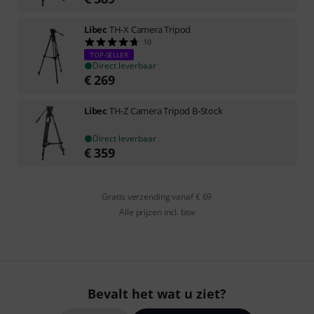
Libec
TH-X Camera Tripod
10
TOP-SELLER
Direct leverbaar
€
269
Libec
TH-Z Camera Tripod B-Stock
Direct leverbaar
€
359
Gratis verzending vanaf € 69
Alle prijzen incl. btw
Bevalt het wat u ziet?