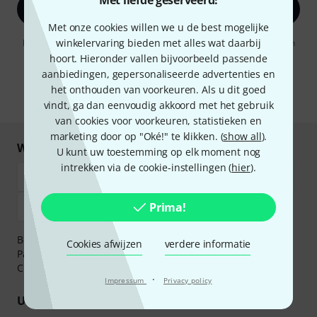
Met liefde geserveerd!
Registreer nu
Met onze cookies willen we u de best mogelijke
winkelervaring bieden met alles wat daarbij
Door op "Registreer nu" te klikken, gaat u akkoord met het ontvangen
van e-mailreclame. U kunt zich op elk moment afmelden. Meer
hoort. Hieronder vallen bijvoorbeeld passende
informatie over de nieuwsbrief vindt u in onze
richtlijn
aanbiedingen, gepersonaliseerde advertenties en
gegevensbescherming
.
het onthouden van voorkeuren. Als u dit goed
* Benodigd
vindt, ga dan eenvoudig akkoord met het gebruik
van cookies voor voorkeuren, statistieken en
marketing door op "Oké!" te klikken. (
show all
).
Winkel en betaal veilig
U kunt uw toestemming op elk moment nog
intrekken via de cookie-instellingen (
hier
).
Prima!
Betaalt u veilig en vertrouwd met Bankoverschrijving,
Cookies afwijzen
verdere informatie
PayPal, iDEAL,
Klarna Betaal Nu
,
Klarna Betaal in 3
of
Creditcard.
·
Impressum
Privacy policy
Uw voordelen