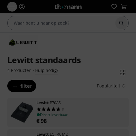
Zoek m
Lewitt standaards
Hulp nodig?
4
Producten
·
filter
Populariteit
Lewitt
B70AS
3
Direct leverbaar
€
98
Lewitt
LCT 40 M2