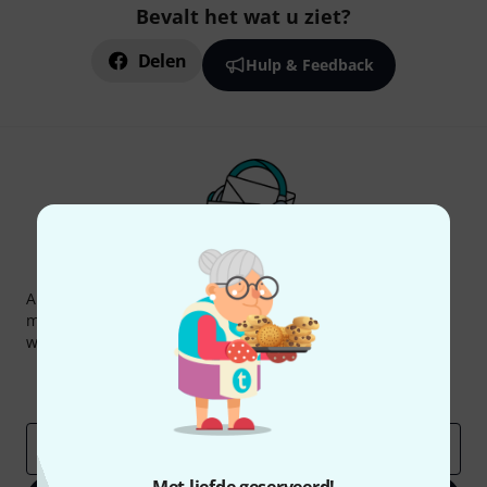
Bevalt het wat u ziet?
Delen
Hulp & Feedback
Thomann nieuwsbrief
Abonneer u op de Thomann-nieuwsbrief in het Engels en
met een beetje geluk kunt u een van
50 vouchers
ter
waarde van
50 €
per stuk winnen!
Inspirerende bijdragen
Aanbiedingen
Thomann-inzichten
E-Mail adres
*