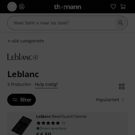
Zoek m
alle categorieën
Leblanc
Hulp nodig?
3
Producten
·
filter
Populariteit
Leblanc
Reed Guard Clarinet
13
Direct leverbaar
€
6,50