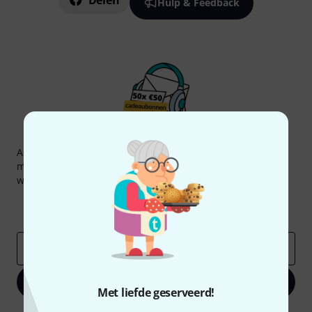
Delen
Hulp & Feedback
Thomann nieuwsbrief
Abonneer u op de Thomann-nieuwsbrief in het Engels en
met een beetje geluk kunt u een van
50 vouchers
ter
waarde van
50 €
per stuk winnen!
Inspirerende bijdragen
Aanbiedingen
Thomann-inzichten
E-Mail adres
*
Registreer nu
Met liefde geserveerd!