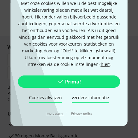
Door op "Registreer nu" te klikken, gaat u akkoord met het ontvangen
Met onze cookies willen we u de best mogelijke
van e-mailreclame. U kunt zich op elk moment afmelden. Meer
winkelervaring bieden met alles wat daarbij
informatie over de nieuwsbrief vindt u in onze
richtlijn
gegevensbescherming
.
hoort. Hieronder vallen bijvoorbeeld passende
aanbiedingen, gepersonaliseerde advertenties en
* Benodigd
het onthouden van voorkeuren. Als u dit goed
vindt, ga dan eenvoudig akkoord met het gebruik
van cookies voor voorkeuren, statistieken en
Winkel en betaal veilig
marketing door op "Oké!" te klikken. (
show all
).
U kunt uw toestemming op elk moment nog
intrekken via de cookie-instellingen (
hier
).
Prima!
Betaalt u veilig en vertrouwd met Bankoverschrijving,
PayPal, iDEAL,
Klarna Betaal Nu
,
Klarna Betaal in 3
of
Cookies afwijzen
verdere informatie
Creditcard.
·
Uw voordelen
Impressum
Privacy policy
3 jaar Thomann garantie
30 dagen Money Back-garantie