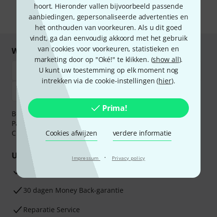
gegevensbescherming
.
hoort. Hieronder vallen bijvoorbeeld passende
aanbiedingen, gepersonaliseerde advertenties en
* Benodigd
het onthouden van voorkeuren. Als u dit goed
vindt, ga dan eenvoudig akkoord met het gebruik
van cookies voor voorkeuren, statistieken en
Winkel en betaal veilig
marketing door op "Oké!" te klikken. (
show all
).
U kunt uw toestemming op elk moment nog
intrekken via de cookie-instellingen (
hier
).
Prima!
Betaalt u veilig en vertrouwd met Bankoverschrijving,
PayPal, iDEAL,
Klarna Betaal Nu
,
Klarna Betaal in 3
of
Creditcard.
Cookies afwijzen
verdere informatie
Uw voordelen
·
Impressum
Privacy policy
3 jaar Thomann garantie
30 dagen Money Back-garantie
Reparatie Service