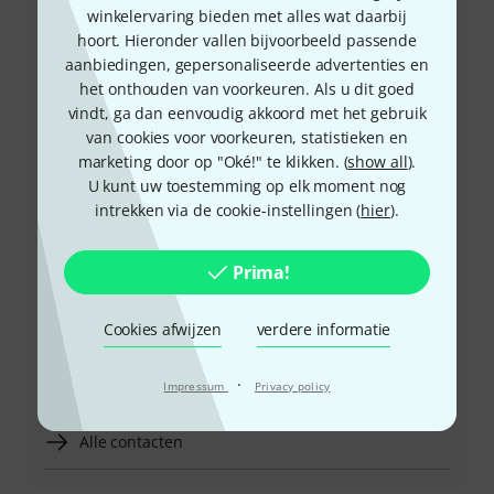
winkelervaring bieden met alles wat daarbij
+49-9546-9223-643
hoort. Hieronder vallen bijvoorbeeld passende
aanbiedingen, gepersonaliseerde advertenties en
Onze klantenservice helpt u graag bij al uw vragen of
het onthouden van voorkeuren. Als u dit goed
problemen.
vindt, ga dan eenvoudig akkoord met het gebruik
van cookies voor voorkeuren, statistieken en
Houd uw klantnummer bij de hand
marketing door op "Oké!" te klikken. (
show all
).
U kunt uw toestemming op elk moment nog
Openingstijden (CEST - Midden-
intrekken via de cookie-instellingen (
hier
).
Europese zomertijd)
Prima!
Regel dat we u terugbellen
Cookies afwijzen
verdere informatie
Meer manieren om contact met ons op te nemen
·
Product terugsturen
Impressum
Privacy policy
Alle contacten