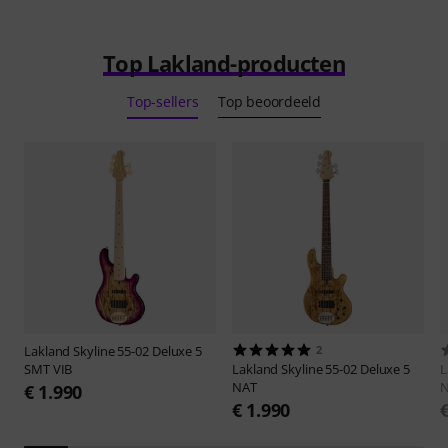
Top Lakland-producten
Top-sellers
Top beoordeeld
Lakland
Skyline 55-02 Deluxe 5
2
SMT VIB
Lakland
Skyline 55-02 Deluxe 5
L
NAT
€ 1.990
€ 1.990