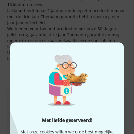
16 klanten reviews.
Lakland biedt maar 2 jaar garantie op zijn producten maar
met de drie jaar Thomann garantie hebt u voor nog een
jaar jaar zekerheid.
We bieden voor Lakland producten ook onze 30 dagen
geld-terug-garantie, drie jaar Thomann garantie en nog
meer extra services zoals gekwalificeerde specialisten ,
service on site etc.
U kunt meer informatie over de fabrikant vinden op
http://www.lakland.com/
Zo kunt u ons contacteren
Klantenservice Nederland
Met liefde geserveerd!
Met onze cookies willen we u de best mogelijke