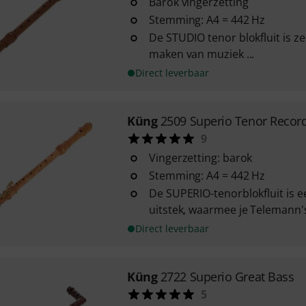
Barok vingerzetting
Stemming: A4 = 442 Hz
De STUDIO tenor blokfluit is ze
maken van muziek ...
Direct leverbaar
Küng
2509 Superio Tenor Recor
9
Vingerzetting: barok
Stemming: A4 = 442 Hz
De SUPERIO-tenorblokfluit is e
uitstek, waarmee je Telemann's 
Direct leverbaar
Küng
2722 Superio Great Bass
5