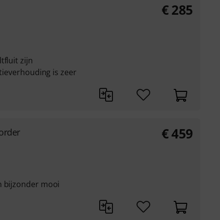
€
285
fluit zijn
atieverhouding is zeer
€
459
order
n bijzonder mooi