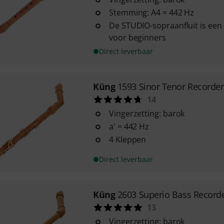
Stemming: A4 = 442 Hz
De STUDIO-sopraanfluit is een 
voor beginners
Direct leverbaar
Küng
1593 Sinor Tenor Recorder
14
Vingerzetting: barok
a' = 442 Hz
4 Kleppen
Direct leverbaar
Küng
2603 Superio Bass Record
13
Vingerzetting: barok