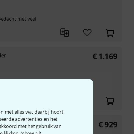
bedacht met veel
€
1.169
der
en solo-instrument bij
solo-fantasieën in ...
n met alles wat daarbij hoort.
seerde advertenties en het
€
929
r
 akkoord met het gebruik van
 klikken. (
show all
).