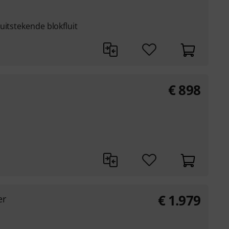
uitstekende blokfluit
€
898
€
1.979
er