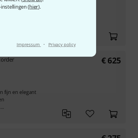
nstellingen (
hier
).
rachtig
laag register
·
Impressum
Privacy policy
€
625
corder
 fijn en elegant
en
..