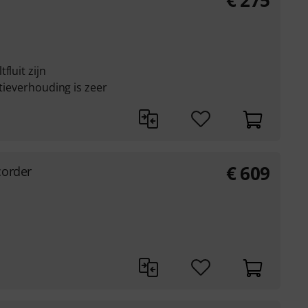
€
275
fluit zijn
atieverhouding is zeer
€
609
corder