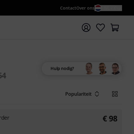
Contact
Over ons
NL / €
 met zoekterm {searchTerm}
Hulp nodig?
64
Populariteit
€
98
rder