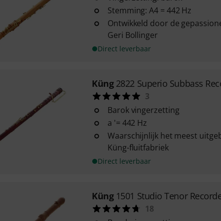
Stemming: A4 = 442 Hz
Ontwikkeld door de gepassion
Geri Bollinger
Direct leverbaar
Küng
2822 Superio Subbass Rec
3
Barok vingerzetting
a '= 442 Hz
Waarschijnlijk het meest uitge
Küng-fluitfabriek
Direct leverbaar
Küng
1501 Studio Tenor Record
18