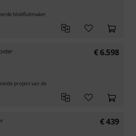
eerde blokfluitmaker
€
6.598
order
breide project van de
€
439
er