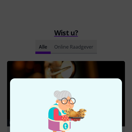
Wist u?
Alle
Online Raadgever
RAADGEVER