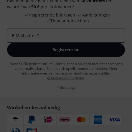
met een beetje geluk kunt u een van
50 vouchers
ter
waarde van
50 €
per stuk winnen!
Inspirerende bijdragen
Aanbiedingen
Thomann-inzichten
E-Mail adres
*
Registreer nu
Door op "Registreer nu" te klikken, gaat u akkoord met het ontvangen
van e-mailreclame. U kunt zich op elk moment afmelden. Meer
informatie over de nieuwsbrief vindt u in onze
richtlijn
gegevensbescherming
.
* Benodigd
Winkel en betaal veilig