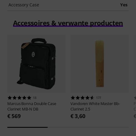
Accessory Case
Yes
Accessoires & verwante producten
18
177
Marcus Bonna
Double Case
Vandoren
White Master Bb-
P
Clarinet MB-N DB
Clarinet 2.5
C
€ 569
€ 3,60