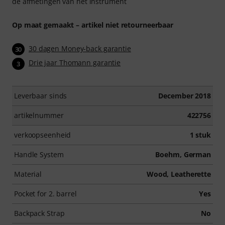
de afmetingen van het instrument
Op maat gemaakt – artikel niet retourneerbaar
30 dagen Money-back garantie
30
Drie jaar Thomann garantie
3
Leverbaar sinds
December 2018
artikelnummer
422756
verkoopseenheid
1 stuk
Handle System
Boehm, German
Material
Wood, Leatherette
Pocket for 2. barrel
Yes
Backpack Strap
No