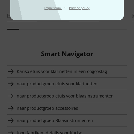
·
Impressum
Privacy policy
Vergelijken
Vergelijken
Smart Navigator
Kariso etuis voor klarinetten in een oogopslag
naar productgroep etuis voor klarinetten
naar productgroep etuis voor blaasinstrumenten
naar productgroep accessoires
naar productgroep Blaasinstrumenten
toon fabrikant details voor Kariso