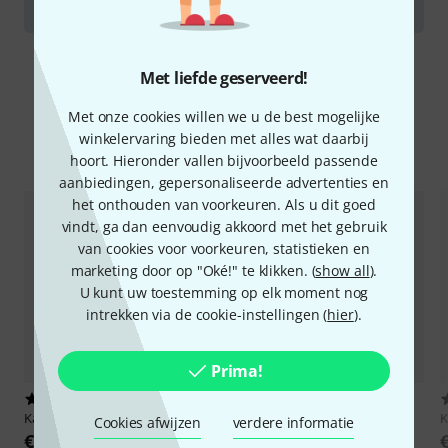
Clarinets
Met liefde geserveerd!
Met onze cookies willen we u de best mogelijke
winkelervaring bieden met alles wat daarbij
Vergelijk opties
hoort. Hieronder vallen bijvoorbeeld passende
aanbiedingen, gepersonaliseerde advertenties en
het onthouden van voorkeuren. Als u dit goed
vindt, ga dan eenvoudig akkoord met het gebruik
van cookies voor voorkeuren, statistieken en
marketing door op "Oké!" te klikken. (
show all
).
U kunt uw toestemming op elk moment nog
intrekken via de cookie-instellingen (
hier
).
Prima!
15
9
Kariso
96 Bb Clarinet Case
Kariso
97 Bb, Eb- Clarinet Case
K
Cookies afwijzen
verdere informatie
€ 165
€ 269