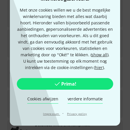
Defender
Nano ER F
Met onze cookies willen we u de best mogelijke
3
Direct leverbaar
winkelervaring bieden met alles wat daarbij
€
32
hoort. Hieronder vallen bijvoorbeeld passende
aanbiedingen, gepersonaliseerde advertenties en
Defender
Nano ER M
het onthouden van voorkeuren. Als u dit goed
2
vindt, ga dan eenvoudig akkoord met het gebruik
Direct leverbaar
van cookies voor voorkeuren, statistieken en
€
32
marketing door op "Oké!" te klikken. (
show all
).
U kunt uw toestemming op elk moment nog
Defender
MIDI ER
intrekken via de cookie-instellingen (
hier
).
3
Direct leverbaar
€
64
Prima!
Defender
MIDI 5 2D Rampe BL
Cookies afwijzen
verdere informatie
Direct leverbaar
€
255
·
Impressum
Privacy policy
Defender
Micro End Ramp male