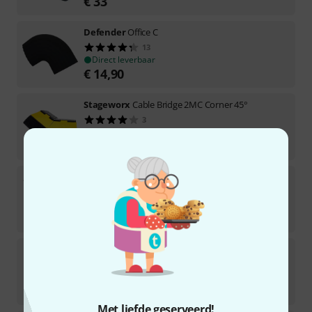
€
33
Defender
Office C
13
Direct leverbaar
€
14,90
Stageworx
Cable Bridge 2MC Corner 45°
3
Direct leverbaar
€
30
Thon
Case Defender Mini Bundle
In ongeveer een week beschikbaar
€
1.799
Defender
MIDI 5 Black
Direct leverbaar
€
175
Met liefde geserveerd!