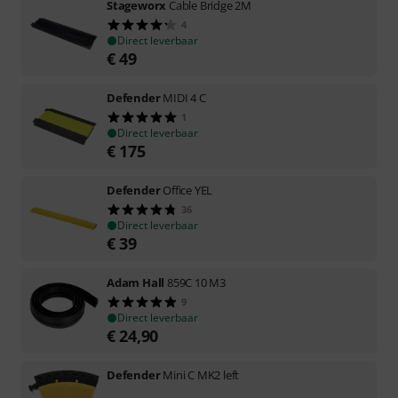
Stageworx
Cable Bridge 2M
4
Direct leverbaar
€
49
Defender
MIDI 4 C
1
Direct leverbaar
€
175
Defender
Office YEL
36
Direct leverbaar
€
39
Adam Hall
859C 10 M3
9
Direct leverbaar
€
24,90
Defender
Mini C MK2 left