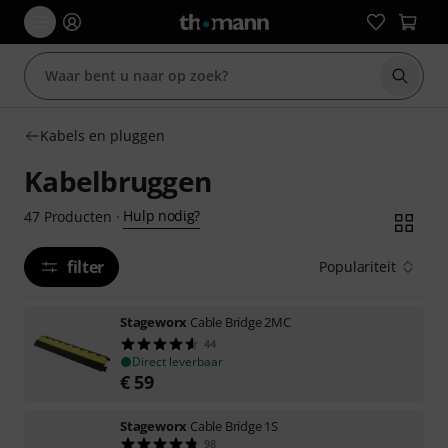
Zoek m
Kabels en pluggen
Kabelbruggen
Hulp nodig?
47
Producten
·
filter
Populariteit
Stageworx
Cable Bridge 2MC
44
Direct leverbaar
€
59
Stageworx
Cable Bridge 1S
98