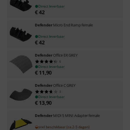
Direct leverbaar
€
42
Defender
Micro End Ramp female
Direct leverbaar
€
42
Defender
Office ER GREY
6
Direct leverbaar
€
11,90
Defender
Office C GREY
3
Direct leverbaar
€
13,90
Defender
MIDI 5 MINI Adapter female
snel beschikbaar (ca.2-5 dagen)