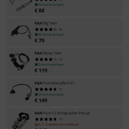
Direct leverbaar
€
88
K&K
Big Twin
46
Direct leverbaar
€
70
K&K
Banjo Twin
32
Direct leverbaar
€
119
K&K
Pure Maccaferri XT
15
Direct leverbaar
€
149
K&K
Pure 12-String Guitar Pickup
10
In 1–2 weken beschikbaar