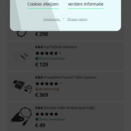
€
139
Cookies afwijzen
verdere informatie
K&K
Trinity Pro Upgrade System
·
Impressum
Privacy policy
Direct leverbaar
€
298
K&K
FanTaStick Western
8
Direct leverbaar
€
129
K&K
PowerMix Pure XT Mini System
1
op aanvraag
€
369
K&K
Double Helix Endpin Jack Adpt.
1
Direct leverbaar
€
49