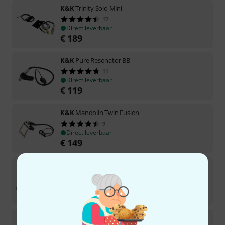
K&K
Trinity Solo Mini
17
Direct leverbaar
€
189
K&K
Pure Resonator BB
11
Direct leverbaar
€
119
K&K
Mandolin Twin Fusion
9
Direct leverbaar
€
149
K&K
Pure Resonator SB
21
Direct leverbaar
€
98
K&K
Pure Piano