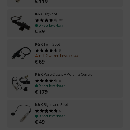
€
119
K&K
Big Shot
33
Direct leverbaar
€
39
K&K
Twin Spot
9
In 1–2 weken beschikbaar
€
69
K&K
Pure Classic + Volume Control
6
Direct leverbaar
€
179
K&K
Big Island Spot
5
Direct leverbaar
€
49