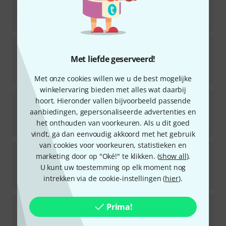
4
Direct leverbaar
€
139
K&K
Trinity Solo Classic
5
Met liefde geserveerd!
Direct leverbaar
€
239
Met onze cookies willen we u de best mogelijke
winkelervaring bieden met alles wat daarbij
K&K
Big Shot Internal
hoort. Hieronder vallen bijvoorbeeld passende
aanbiedingen, gepersonaliseerde advertenties en
Direct leverbaar
het onthouden van voorkeuren. Als u dit goed
€
49
vindt, ga dan eenvoudig akkoord met het gebruik
van cookies voor voorkeuren, statistieken en
K&K
Volume Control Add-On
marketing door op "Oké!" te klikken. (
show all
).
U kunt uw toestemming op elk moment nog
Direct leverbaar
€
49
intrekken via de cookie-instellingen (
hier
).
K&K
FanTaStick Classic
Prima!
3
In 1–2 weken beschikbaar