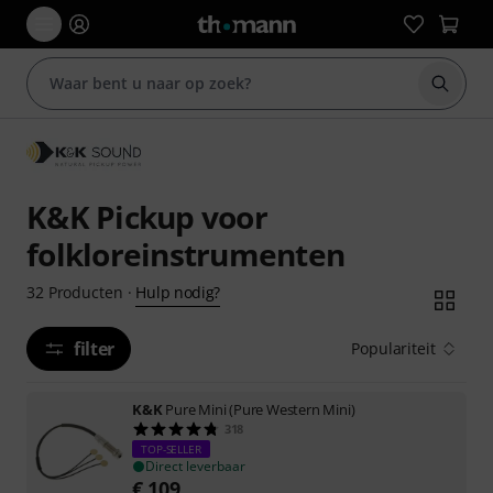
Zoek m
K&K Pickup voor
folkloreinstrumenten
Hulp nodig?
32
Producten
·
filter
Populariteit
K&K
Pure Mini (Pure Western Mini)
318
TOP-SELLER
Direct leverbaar
€
109