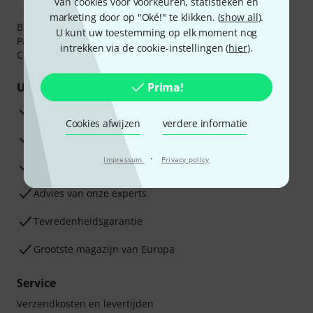
van cookies voor voorkeuren, statistieken en
marketing door op "Oké!" te klikken. (
show all
).
Betaalt u veilig en vertrouwd met Bankoverschrijving,
U kunt uw toestemming op elk moment nog
PayPal, iDEAL,
Klarna Betaal Nu
,
Klarna Betaal in 3
of
intrekken via de cookie-instellingen (
hier
).
Creditcard.
Uw voordelen
Prima!
3 jaar Thomann garantie
Cookies afwijzen
verdere informatie
30 dagen Money Back-garantie
·
Impressum
Privacy policy
Reparatie Service
Advies van onze experts
Tevredenheidsgarantie
Grootste magazijn van Europa
Service
Verzendkosten en levertijden