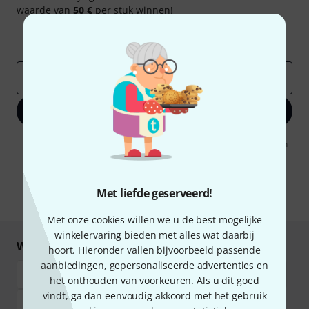
waarde van
50 €
per stuk winnen!
Inspirerende bijdragen
Aanbiedingen
Thomann-inzichten
E-Mail adres
*
Registreer nu
Door op "Registreer nu" te klikken, gaat u akkoord met het ontvangen
van e-mailreclame. U kunt zich op elk moment afmelden. Meer
informatie over de nieuwsbrief vindt u in onze
richtlijn
gegevensbescherming
.
Met liefde geserveerd!
* Benodigd
Met onze cookies willen we u de best mogelijke
winkelervaring bieden met alles wat daarbij
Winkel en betaal veilig
hoort. Hieronder vallen bijvoorbeeld passende
aanbiedingen, gepersonaliseerde advertenties en
het onthouden van voorkeuren. Als u dit goed
vindt, ga dan eenvoudig akkoord met het gebruik