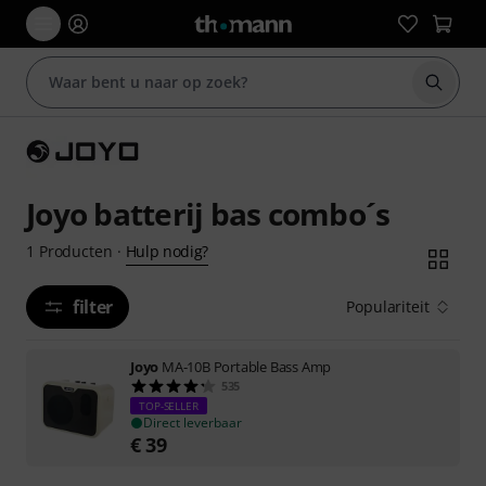
Zoek m
Joyo batterij bas combo´s
Hulp nodig?
1
Producten
·
filter
Populariteit
Joyo
MA-10B Portable Bass Amp
535
TOP-SELLER
Direct leverbaar
€
39