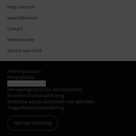
Help centrum
waardebonnen
Contact
Winkelruimte
Service overzicht
AVW
/
Impressum
Privacybeleid
Cookie instellingen
Herroepingsrecht van de consument
Bestellen/Contractafsluiting
Wettelijke aansprakelijkheid voor gebreken
Toegankelijkheidsverklaring
Herroep bestelling