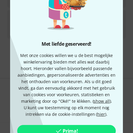
€
1.199
Isovox
IsoBooth
In 5–7 weken beschikbaar
€
7.949
Met liefde geserveerd!
Gratis verzending vanaf € 69
Met onze cookies willen we u de best mogelijke
Alle prijzen incl. btw
winkelervaring bieden met alles wat daarbij
hoort. Hieronder vallen bijvoorbeeld passende
aanbiedingen, gepersonaliseerde advertenties en
het onthouden van voorkeuren. Als u dit goed
vindt, ga dan eenvoudig akkoord met het gebruik
Bevalt het wat u ziet?
van cookies voor voorkeuren, statistieken en
marketing door op "Oké!" te klikken. (
show all
).
Delen
Hulp & Feedback
U kunt uw toestemming op elk moment nog
intrekken via de cookie-instellingen (
hier
).
Prima!