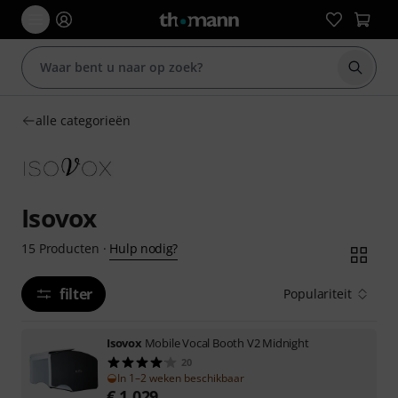
Zoek m
alle categorieën
Isovox
Hulp nodig?
15
Producten
·
filter
Populariteit
Isovox
Mobile Vocal Booth V2 Midnight
20
In 1–2 weken beschikbaar
€
1.029