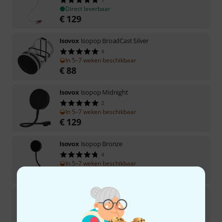
Direct leverbaar
€
129
Isovox
Isopop BroadCast Silver
4
In 5–7 weken beschikbaar
€
88
Isovox
Isopop Midnight
2
In 5–7 weken beschikbaar
€
129
Isovox
Isopop Bronze
4
In 5–7 weken beschikbaar
€
129
Isovox
Isomic
2
In 1–2 weken beschikbaar