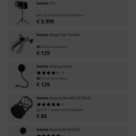
Isovox
Pro
In 3–4 weken beschikbaar
€
3.999
Isovox
Magic Mic Holder
Direct leverbaar
€
129
Isovox
Isopop Silver
8
Direct leverbaar
€
129
Isovox
Isopop BroadCast Black
4
In 5–7 weken beschikbaar
€
88
Isovox
Isopop Rose Gold
1