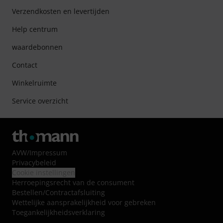
Verzendkosten en levertijden
Help centrum
waardebonnen
Contact
Winkelruimte
Service overzicht
AVW
/
Impressum
Privacybeleid
Cookie instellingen
Herroepingsrecht van de consument
Bestellen/Contractafsluiting
Wettelijke aansprakelijkheid voor gebreken
Toegankelijkheidsverklaring