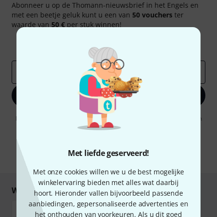
Abonneer u op de Thomann-nieuwsbrief in het Engels en
met een beetje geluk kunt u een van
50 vouchers
ter
waarde van
50 €
per stuk winnen!
Inspirerende bijdragen
Aanbiedingen
Thomann-inzichten
E-Mail adres
*
Registreer nu
Door op "Registreer nu" te klikken, gaat u akkoord met het ontvangen
van e-mailreclame. U kunt zich op elk moment afmelden. Meer
informatie over de nieuwsbrief vindt u in onze
richtlijn
gegevensbescherming
.
Met liefde geserveerd!
* Benodigd
Met onze cookies willen we u de best mogelijke
winkelervaring bieden met alles wat daarbij
Winkel en betaal veilig
hoort. Hieronder vallen bijvoorbeeld passende
aanbiedingen, gepersonaliseerde advertenties en
het onthouden van voorkeuren. Als u dit goed