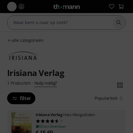
Zoek m
alle categorieën
Irisiana Verlag
Hulp nodig?
1
Producten
·
filter
Populariteit
Irisiana Verlag
Hess Klangschalen
7
Direct leverbaar
€
15,60