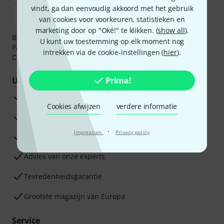
vindt, ga dan eenvoudig akkoord met het gebruik
van cookies voor voorkeuren, statistieken en
marketing door op "Oké!" te klikken. (
show all
).
Betaalt u veilig en vertrouwd met Bankoverschrijving,
U kunt uw toestemming op elk moment nog
PayPal, iDEAL,
Klarna Betaal Nu
,
Klarna Betaal in 3
of
intrekken via de cookie-instellingen (
hier
).
Creditcard.
Uw voordelen
Prima!
3 jaar Thomann garantie
Cookies afwijzen
verdere informatie
30 dagen Money Back-garantie
·
Impressum
Privacy policy
Reparatie Service
Advies van onze experts
Tevredenheidsgarantie
Grootste magazijn van Europa
Service