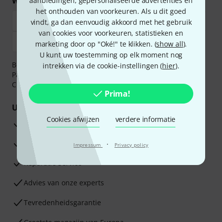
Winkel en betaal veilig
aanbiedingen, gepersonaliseerde advertenties en
het onthouden van voorkeuren. Als u dit goed
vindt, ga dan eenvoudig akkoord met het gebruik
van cookies voor voorkeuren, statistieken en
marketing door op "Oké!" te klikken. (
show all
).
U kunt uw toestemming op elk moment nog
Betaalt u veilig en vertrouwd met Bankoverschrijving,
intrekken via de cookie-instellingen (
hier
).
PayPal, iDEAL,
Klarna Betaal Nu
,
Klarna Betaal in 3
of
Creditcard.
Prima!
Uw voordelen
Cookies afwijzen
verdere informatie
3 jaar Thomann garantie
30 dagen Money Back-garantie
·
Impressum
Privacy policy
Reparatie Service
Advies van onze experts
Tevredenheidsgarantie