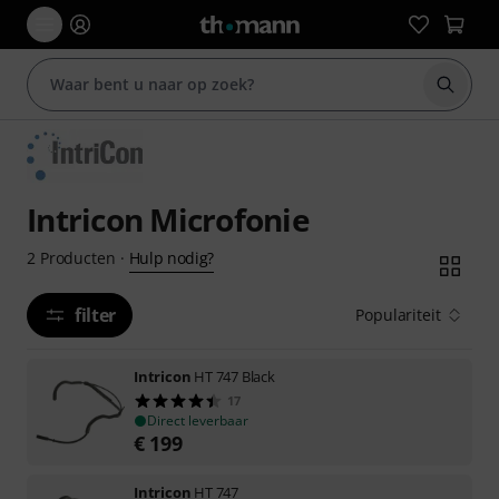
Zoek m
Intricon Microfonie
Hulp nodig?
2
Producten
·
filter
Populariteit
Intricon
HT 747 Black
17
Direct leverbaar
€
199
Intricon
HT 747