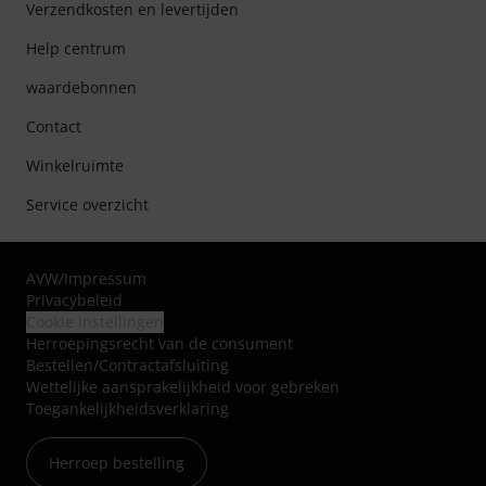
Verzendkosten en levertijden
Help centrum
waardebonnen
Contact
Winkelruimte
Service overzicht
AVW
/
Impressum
Privacybeleid
Cookie instellingen
Herroepingsrecht van de consument
Bestellen/Contractafsluiting
Wettelijke aansprakelijkheid voor gebreken
Toegankelijkheidsverklaring
Herroep bestelling