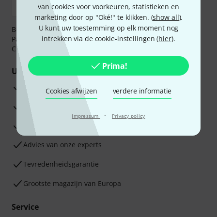
van cookies voor voorkeuren, statistieken en
marketing door op "Oké!" te klikken. (
show all
).
U kunt uw toestemming op elk moment nog
Betaalt u veilig en vertrouwd met Bankoverschrijving,
intrekken via de cookie-instellingen (
hier
).
PayPal, iDEAL,
Klarna Betaal Nu
,
Klarna Betaal in 3
of
Creditcard.
Prima!
Uw voordelen
3 jaar Thomann garantie
Cookies afwijzen
verdere informatie
30 dagen Money Back-garantie
·
Impressum
Privacy policy
Reparatie Service
Advies van onze experts
Tevredenheidsgarantie
Grootste magazijn van Europa
Service