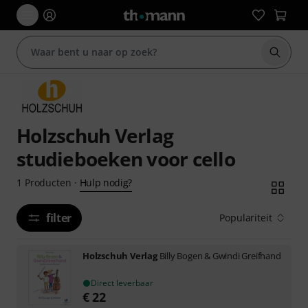
Zoek m
Holzschuh Verlag
studieboeken voor cello
Hulp nodig?
1
Producten
·
filter
Populariteit
Holzschuh Verlag
Billy Bogen & Gwindi Greifhand
Direct leverbaar
€
22