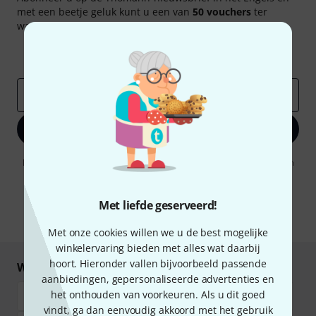
met een beetje geluk kunt u een van
50 vouchers
ter
waarde van
50 €
per stuk winnen!
Inspirerende bijdragen
Aanbiedingen
Thomann-inzichten
E-Mail adres
*
Registreer nu
Door op "Registreer nu" te klikken, gaat u akkoord met het ontvangen
van e-mailreclame. U kunt zich op elk moment afmelden. Meer
informatie over de nieuwsbrief vindt u in onze
richtlijn
gegevensbescherming
.
Met liefde geserveerd!
* Benodigd
Met onze cookies willen we u de best mogelijke
winkelervaring bieden met alles wat daarbij
hoort. Hieronder vallen bijvoorbeeld passende
Winkel en betaal veilig
aanbiedingen, gepersonaliseerde advertenties en
het onthouden van voorkeuren. Als u dit goed
vindt, ga dan eenvoudig akkoord met het gebruik