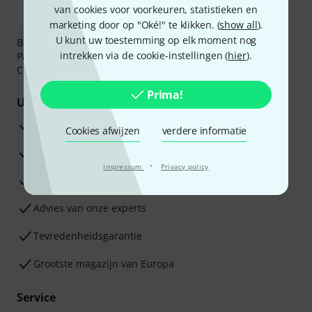
van cookies voor voorkeuren, statistieken en
marketing door op "Oké!" te klikken. (
show all
).
U kunt uw toestemming op elk moment nog
Betaalt u veilig en vertrouwd met Bankoverschrijving,
intrekken via de cookie-instellingen (
hier
).
PayPal, iDEAL,
Klarna Betaal Nu
,
Klarna Betaal in 3
of
Creditcard.
Prima!
Uw voordelen
3 jaar Thomann garantie
Cookies afwijzen
verdere informatie
30 dagen Money Back-garantie
·
Impressum
Privacy policy
Reparatie Service
Advies van onze experts
Tevredenheidsgarantie
Grootste magazijn van Europa
Service