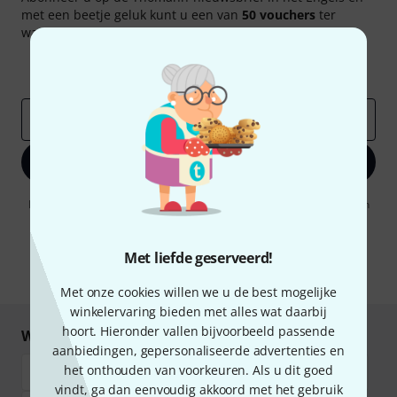
met een beetje geluk kunt u een van
50 vouchers
ter
waarde van
50 €
per stuk winnen!
Inspirerende bijdragen
Aanbiedingen
Thomann-inzichten
E-Mail adres
*
Registreer nu
Door op "Registreer nu" te klikken, gaat u akkoord met het ontvangen
van e-mailreclame. U kunt zich op elk moment afmelden. Meer
informatie over de nieuwsbrief vindt u in onze
richtlijn
gegevensbescherming
.
Met liefde geserveerd!
* Benodigd
Met onze cookies willen we u de best mogelijke
winkelervaring bieden met alles wat daarbij
hoort. Hieronder vallen bijvoorbeeld passende
Winkel en betaal veilig
aanbiedingen, gepersonaliseerde advertenties en
het onthouden van voorkeuren. Als u dit goed
vindt, ga dan eenvoudig akkoord met het gebruik