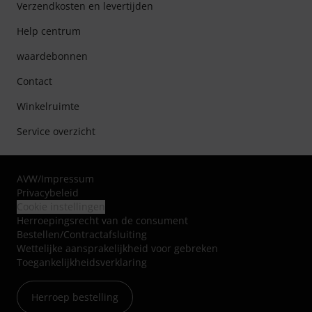
Verzendkosten en levertijden
Help centrum
waardebonnen
Contact
Winkelruimte
Service overzicht
AVW
/
Impressum
Privacybeleid
Cookie instellingen
Herroepingsrecht van de consument
Bestellen/Contractafsluiting
Wettelijke aansprakelijkheid voor gebreken
Toegankelijkheidsverklaring
Herroep bestelling