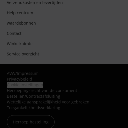
Verzendkosten en levertijden
Help centrum
waardebonnen
Contact
Winkelruimte
Service overzicht
AVW
/
Impressum
Privacybeleid
Cookie instellingen
Herroepingsrecht van de consument
Bestellen/Contractafsluiting
Wettelijke aansprakelijkheid voor gebreken
Toegankelijkheidsverklaring
Herroep bestelling