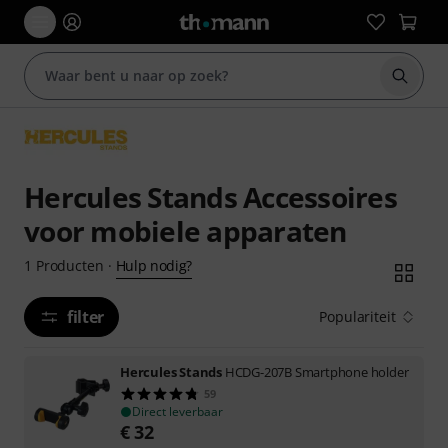
Zoek m
Hercules Stands Accessoires
voor mobiele apparaten
Hulp nodig?
1
Producten
·
filter
Populariteit
Hercules Stands
HCDG-207B Smartphone holder
59
Direct leverbaar
€
32