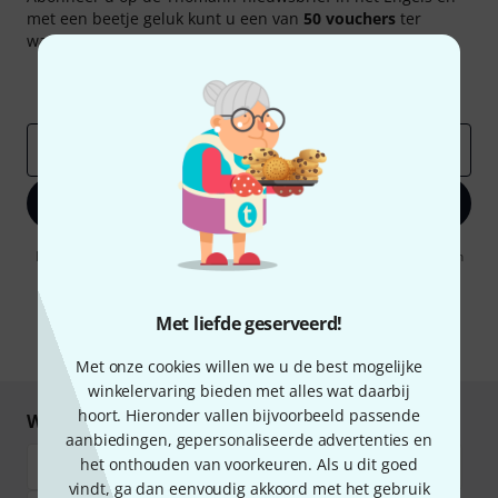
met een beetje geluk kunt u een van
50 vouchers
ter
waarde van
50 €
per stuk winnen!
Inspirerende bijdragen
Aanbiedingen
Thomann-inzichten
E-Mail adres
*
Registreer nu
Door op "Registreer nu" te klikken, gaat u akkoord met het ontvangen
van e-mailreclame. U kunt zich op elk moment afmelden. Meer
informatie over de nieuwsbrief vindt u in onze
richtlijn
gegevensbescherming
.
Met liefde geserveerd!
* Benodigd
Met onze cookies willen we u de best mogelijke
winkelervaring bieden met alles wat daarbij
hoort. Hieronder vallen bijvoorbeeld passende
Winkel en betaal veilig
aanbiedingen, gepersonaliseerde advertenties en
het onthouden van voorkeuren. Als u dit goed
vindt, ga dan eenvoudig akkoord met het gebruik