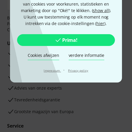
van cookies voor voorkeuren, statistieken en
marketing door op "Oké!" te klikken. (
show all
).
U kunt uw toestemming op elk moment nog
Betaalt u veilig en vertrouwd met Bankoverschrijving,
intrekken via de cookie-instellingen (
hier
).
PayPal, iDEAL,
Klarna Betaal Nu
,
Klarna Betaal in 3
of
Creditcard.
Prima!
Uw voordelen
3 jaar Thomann garantie
Cookies afwijzen
verdere informatie
30 dagen Money Back-garantie
·
Impressum
Privacy policy
Reparatie Service
Advies van onze experts
Tevredenheidsgarantie
Grootste magazijn van Europa
Service