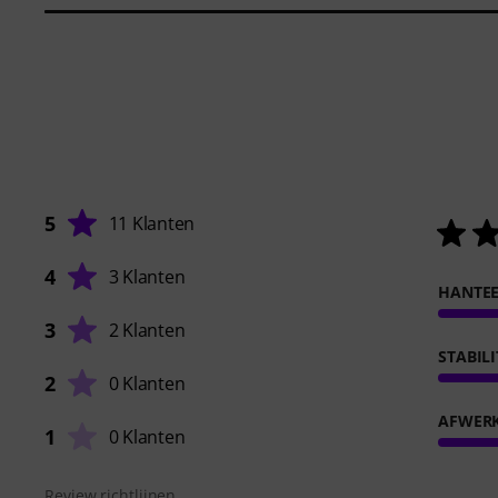
5
11 Klanten
4
3 Klanten
HANTE
3
2 Klanten
STABILI
2
0 Klanten
AFWER
1
0 Klanten
Review richtlijnen