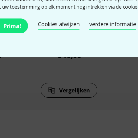
 uw toestemming op elk moment nog intrekken via de cookie-i
%
13%
Cookies afwijzen
verdere informatie
Prima!
N
KOCHTEN
opstand
Millenium Laptopstand Dock
Millenium
0
€ 19,90
Vergelijken