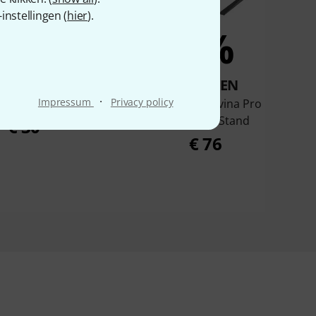
nstellingen (
hier
).
10%
9%
KOCHTEN
KOCHTEN
·
Impressum
Privacy policy
 Laptopstand Clamp
Headliner Covina Pro
Controller Stand
€ 30
€ 76