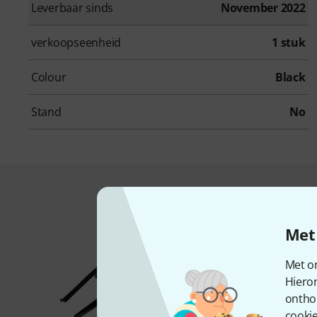
Leverbaar sinds
November 2022
verkoopseenheid
1 stuk
Colour
Black
Stand
No
Dit is wat klan
Met 
Met on
Hiero
ontho
cookie