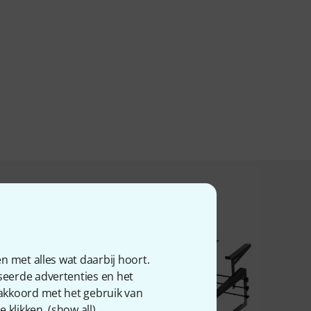
n hebben kochten
n met alles wat daarbij hoort.
seerde advertenties en het
 akkoord met het gebruik van
 klikken. (
show all
).