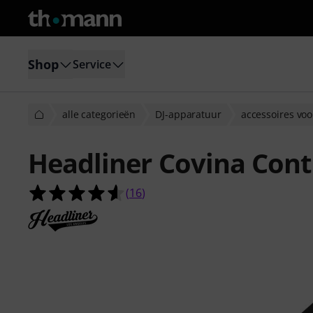
Shop
Service
alle categorieën
DJ-apparatuur
accessoires voo
Headliner Covina Cont
4.6 van de 5 sterren van 16 klantb
(
16
)