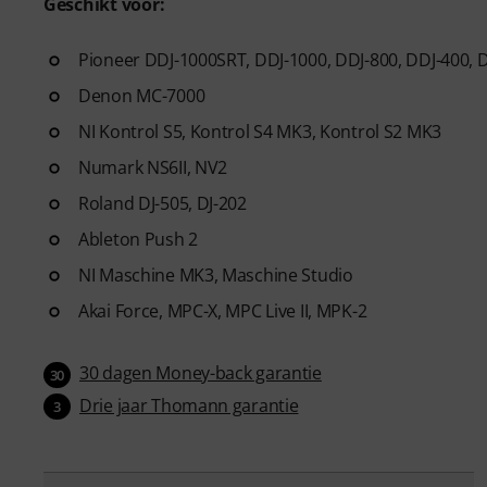
Geschikt voor:
Pioneer DDJ-1000SRT, DDJ-1000, DDJ-800, DDJ-400, 
Denon MC-7000
NI Kontrol S5, Kontrol S4 MK3, Kontrol S2 MK3
Numark NS6II, NV2
Roland DJ-505, DJ-202
Ableton Push 2
NI Maschine MK3, Maschine Studio
Akai Force, MPC-X, MPC Live II, MPK-2
30 dagen Money-back garantie
30
Drie jaar Thomann garantie
3