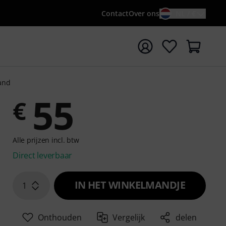
Contact
Over ons
NL / €
 met zoekterm {searchTerm}
tand
55
€
Alle prijzen incl. btw
Direct leverbaar
IN HET WINKELMANDJE
1
Onthouden
Vergelijk
delen