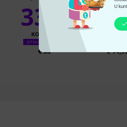
33%
U kunt
16
KOCHTEN
KOCHTE
Millenium Lapt
DIT EXACTE PRODUCT
€ 55
€ 14,9