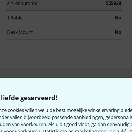
artikelnummer
555938
Tiltable
No
Desk Mount
No
ten die dit product bekeke
liefde geserveerd!
ze cookies willen we u de best mogelijke winkelervaring biede
nder vallen bijvoorbeeld passende aanbiedingen, gepersonali
uden van voorkeuren. Als u dit goed vindt, ga dan eenvoudig
s voor voorkeuren, statistieken en marketing door op "Oké!" te