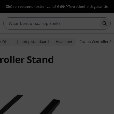
Geen verzendkosten vanaf € 69
Tevredenheidsgarantie
Zoek
r DJ's
dj laptop standaard
Headliner
Covina Controller S
roller Stand
eoordelingen