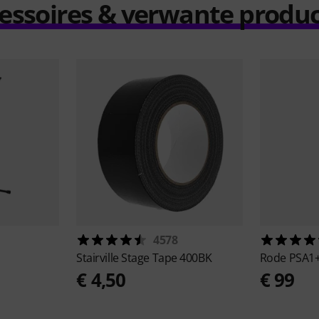
essoires & verwante produ
4578
Stairville
Stage Tape 400BK
Rode
PSA1
€ 4,50
€ 99