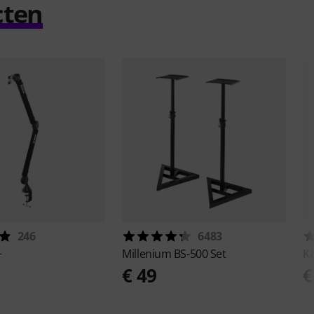
cten
246
6483
+
Millenium
BS-500 Set
K
€ 49
€