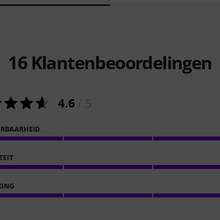
16
Klantenbeoordelingen
4.6
/ 5
ERBAARHEID
TEIT
KING