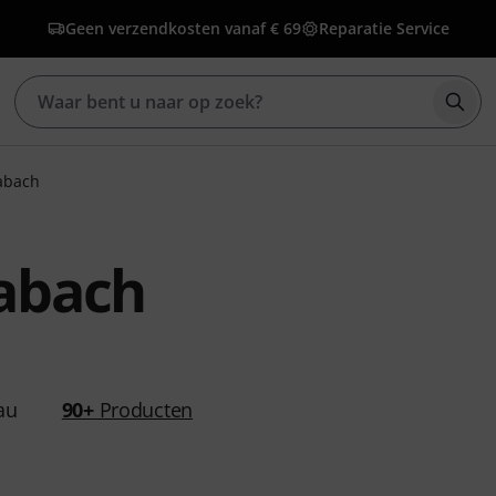
Geen verzendkosten vanaf € 69
Reparatie Service
Zoek
abach
abach
au
90+
Producten