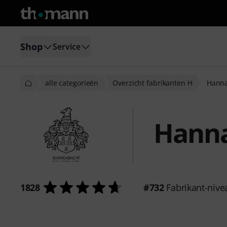
Shop
Service
alle categorieën
Overzicht fabrikanten H
Hann
Hann
1828
#732
Fabrikant-nive