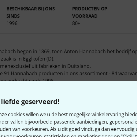
BESCHIKBAAR BIJ ONS
PRODUCTEN OP
SINDS
VOORRAAD
1996
80+
abach begon in 1869, toen Anton Hannabach het bedrijf o
aak is in Egglkofen (D).
nexclusief uit fabrieken in Duitsland.
 91 Hannabach producten in ons assortiment - 84 waarva
en verkocht sinds 1996.
nnabach top sellers in de volgende artikel klassen
standaar
oor akoestische bas
,
Onderdelen voor trommels
en
overige
liefde geserveerd!
het merk is het volgende product
Hannabach 815MT Black
. 
ze cookies willen we u de best mogelijke winkelervaring biede
nder vallen bijvoorbeeld passende aanbiedingen, gepersonali
 Hannabach 2 jaar garantie op zijn producten maar met on
uden van voorkeuren. Als u dit goed vindt, ga dan eenvoudig
 meer jaar zekerheid.
s voor voorkeuren, statistieken en marketing door op "Oké!" te