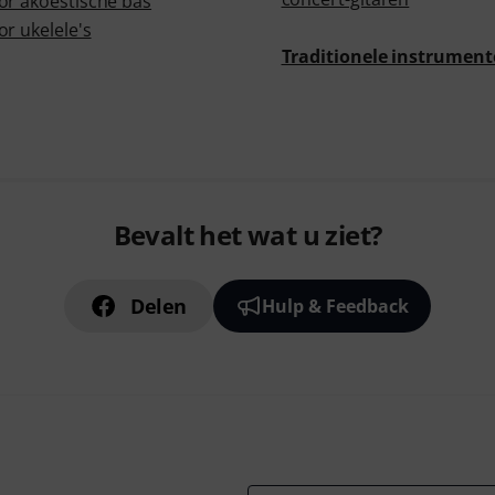
or akoestische bas
r ukelele's
Traditionele instrumen
Bevalt het wat u ziet?
Delen
Hulp & Feedback