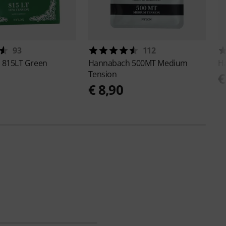
93
112
h
815LT Green
Hannabach
500MT Medium
H
Tension
0
€
€ 8,90