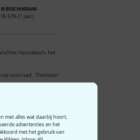
Ø BESCHIKBAAR
95.57% (1 jaar)
prichtte Hannabach. het
n op voorraad . Thomann
d nylon snaren voor
 snaren voor concert-
We hebben er al meer dan
n met alles wat daarbij hoort.
seerde advertenties en het
ze drie jaar Thomann
 akkoord met het gebruik van
 klikken. (
show all
).