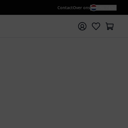
Contact
Over ons
NL / €
 met zoekterm {searchTerm}