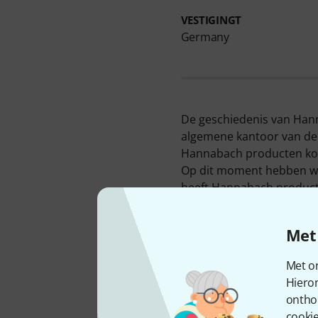
VESTIGINGT
Germany
De geschiedenis van Hann
algemene kantoor van de z
Hannabach producten kome
Op dit moment hebben we
heeft Hannabach product
Op dit moment vindt u Ha
concert-gitaren
,
snaren v
Met 
gitaren
.
Absolute bestseller van 
Met on
20.000 verkocht.
Hiero
Normaal gesproken biedt
ontho
garantie krijgt u een jaar
cookie