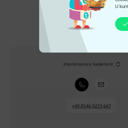
U kunt meer informatie o
U kunt
Klantenservice Nederland
+49-9546-9223-643