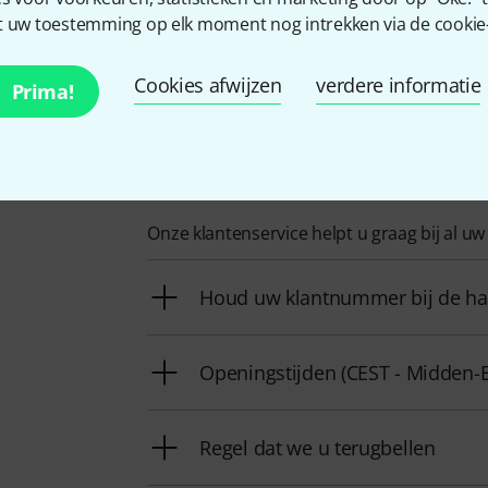
ver de fabrikant vinden op
http://www.hannabach-strings.c
 uw toestemming op elk moment nog intrekken via de cookie-i
Cookies afwijzen
verdere informatie
Prima!
Zo kunt u ons contacteren
Onze klantenservice helpt u graag bij al u
Houd uw klantnummer bij de h
Openingstijden (CEST - Midden-
Regel dat we u terugbellen