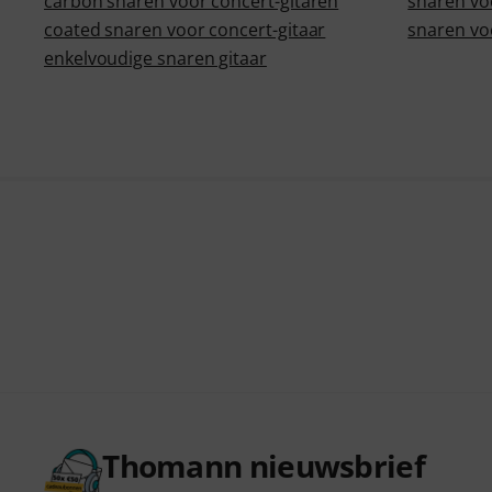
carbon snaren voor concert-gitaren
snaren vo
coated snaren voor concert-gitaar
snaren voo
enkelvoudige snaren gitaar
Thomann nieuwsbrief