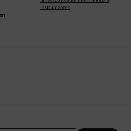
accessoires voor internationale
instrumenten
ten