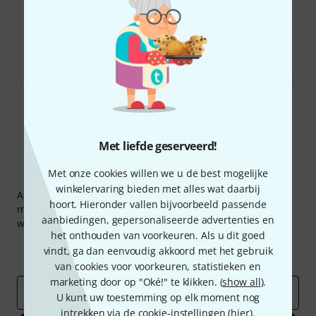
Bevalt het wat u ziet?
Delen
Hulp & Feedback
Met liefde geserveerd!
Met onze cookies willen we u de best mogelijke
Thomann nieuwsbrief
winkelervaring bieden met alles wat daarbij
Abonneer u op de Thomann-nieuwsbrief in het Engels en
hoort. Hieronder vallen bijvoorbeeld passende
met een beetje geluk kunt u een van
50 vouchers
ter
aanbiedingen, gepersonaliseerde advertenties en
waarde van
50 €
per stuk winnen!
het onthouden van voorkeuren. Als u dit goed
Inspirerende bijdragen
Aanbiedingen
vindt, ga dan eenvoudig akkoord met het gebruik
Thomann-inzichten
van cookies voor voorkeuren, statistieken en
marketing door op "Oké!" te klikken. (
show all
).
E-Mail adres
*
U kunt uw toestemming op elk moment nog
intrekken via de cookie-instellingen (
hier
).