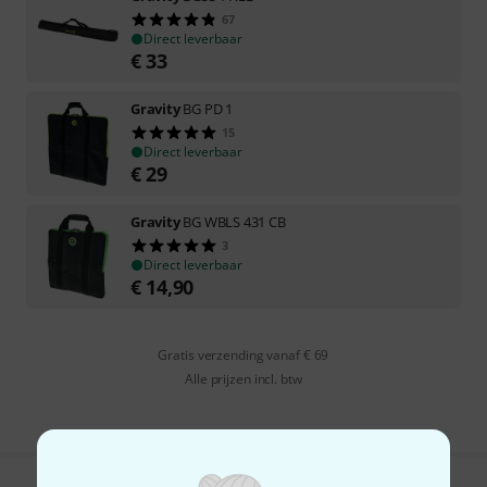
67
Direct leverbaar
€
33
Gravity
BG PD 1
15
Direct leverbaar
€
29
Gravity
BG WBLS 431 CB
3
Direct leverbaar
€
14,90
Gratis verzending vanaf € 69
Alle prijzen incl. btw