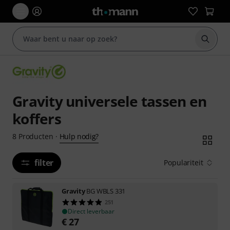
Zoek m
Gravity universele tassen en
koffers
Hulp nodig?
8
Producten
·
filter
Populariteit
Gravity
BG WBLS 331
251
Direct leverbaar
€
27