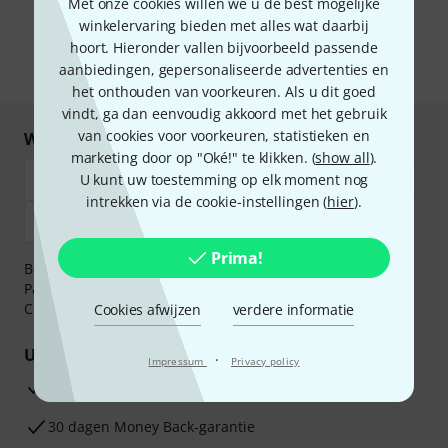
Met onze cookies willen we u de best mogelijke
van e-mailreclame. U kunt zich op elk moment afmelden. Meer
informatie over de nieuwsbrief vindt u in onze
richtlijn
winkelervaring bieden met alles wat daarbij
gegevensbescherming
.
hoort. Hieronder vallen bijvoorbeeld passende
aanbiedingen, gepersonaliseerde advertenties en
* Benodigd
het onthouden van voorkeuren. Als u dit goed
vindt, ga dan eenvoudig akkoord met het gebruik
van cookies voor voorkeuren, statistieken en
Winkel en betaal veilig
marketing door op "Oké!" te klikken. (
show all
).
U kunt uw toestemming op elk moment nog
intrekken via de cookie-instellingen (
hier
).
Prima!
Betaalt u veilig en vertrouwd met Bankoverschrijving,
PayPal, iDEAL,
Klarna Betaal Nu
,
Klarna Betaal in 3
of
Creditcard.
Cookies afwijzen
verdere informatie
Uw voordelen
·
Impressum
Privacy policy
3 jaar Thomann garantie
30 dagen Money Back-garantie