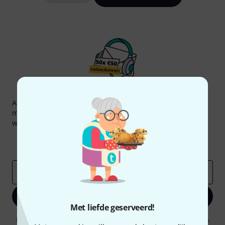
Thomann nieuwsbrief
Abonneer u op de Thomann-nieuwsbrief in het Engels en
met een beetje geluk kunt u een van
50 vouchers
ter
waarde van
50 €
per stuk winnen!
Inspirerende bijdragen
Aanbiedingen
Thomann-inzichten
E-Mail adres
*
Registreer nu
Met liefde geserveerd!
Door op "Registreer nu" te klikken, gaat u akkoord met het ontvangen