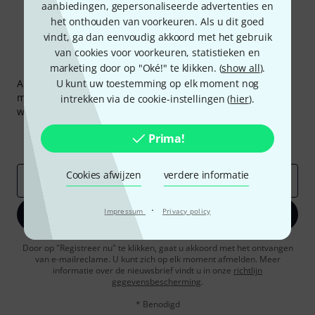
aanbiedingen, gepersonaliseerde advertenties en
het onthouden van voorkeuren. Als u dit goed
vindt, ga dan eenvoudig akkoord met het gebruik
van cookies voor voorkeuren, statistieken en
Thomann nieuwsbrief
marketing door op "Oké!" te klikken. (
show all
).
Abonneer u op de Thomann-nieuwsbrief in het Engels en
U kunt uw toestemming op elk moment nog
met een beetje geluk kunt u een van
50 vouchers
ter
intrekken via de cookie-instellingen (
hier
).
waarde van
50 €
per stuk winnen!
Inspirerende bijdragen
Aanbiedingen
Prima!
Thomann-inzichten
Cookies afwijzen
verdere informatie
E-Mail adres
*
·
Impressum
Privacy policy
Registreer nu
Door op "Registreer nu" te klikken, gaat u akkoord met het ontvangen
van e-mailreclame. U kunt zich op elk moment afmelden. Meer
informatie over de nieuwsbrief vindt u in onze
richtlijn
gegevensbescherming
.
* Benodigd