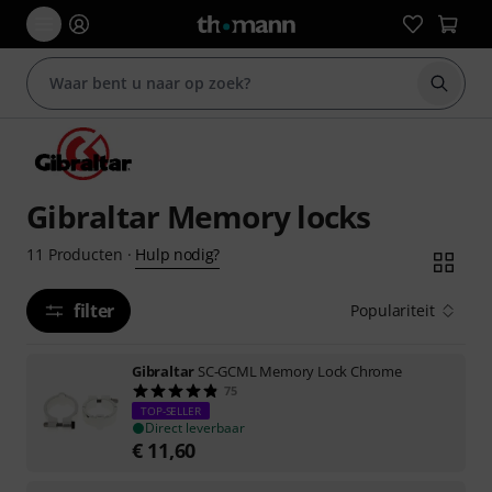
Zoek m
Gibraltar Memory locks
Hulp nodig?
11
Producten
·
filter
Populariteit
Gibraltar
SC-GCML Memory Lock Chrome
75
TOP-SELLER
Direct leverbaar
€
11,60