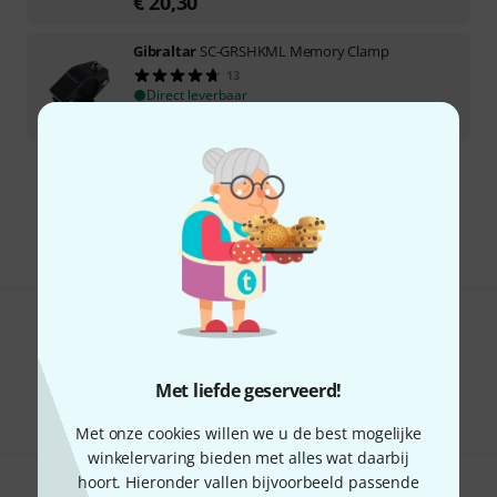
€
20,30
Gibraltar
SC-GRSHKML Memory Clamp
13
Direct leverbaar
€
17,30
Gratis verzending vanaf € 69
Alle prijzen incl. btw
Bevalt het wat u ziet?
Delen
Met liefde geserveerd!
Hulp & Feedback
Met onze cookies willen we u de best mogelijke
winkelervaring bieden met alles wat daarbij
hoort. Hieronder vallen bijvoorbeeld passende