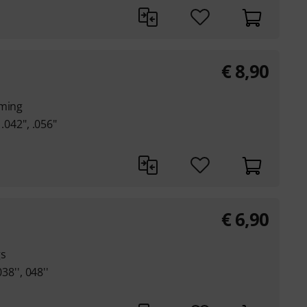
€
8,90
mming
 .042", .056"
€
6,90
gs
038'', 048''