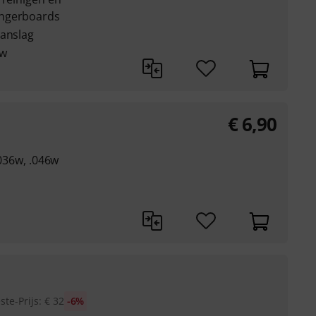
ingerboards
aanslag
uw
€
6,90
.036w, .046w
te-Prijs
:
€
32
-6%