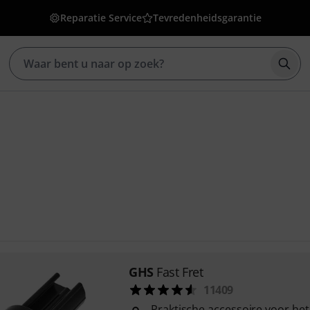
Reparatie Service
Tevredenheidsgarantie
Zoek
GHS
Fast Fret
11409
Praktische accessoire voor het