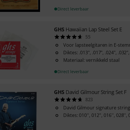
Direct leverbaar
GHS
Hawaiian Lap Steel Set E
55
Voor lapsteelgitaren in E-ste
Diktes: .013", .017", .024", .032",
Materiaal: vernikkeld staal
Direct leverbaar
GHS
David Gilmour String Set F
823
David Gilmour signature strin
Diktes: 010'', 012'', 016'', 028'', 