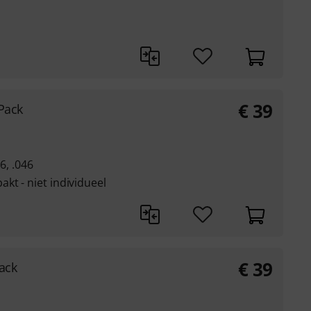
€
39
Pack
36, .046
kt - niet individueel
€
39
ack