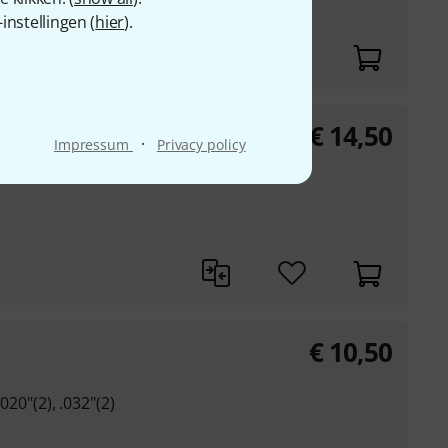
nstellingen (
hier
).
€
14,50
·
Impressum
Privacy policy
€
10,50
.020"(2), .032"(2)