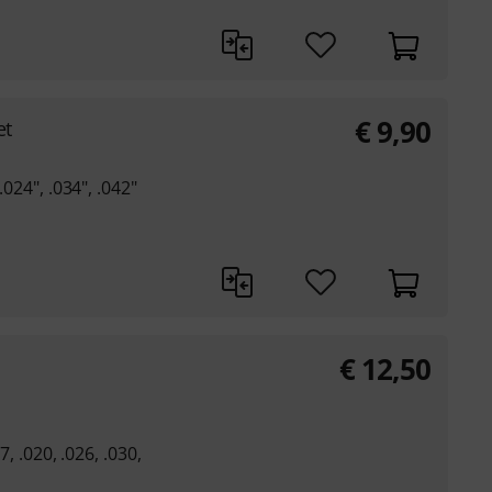
€
9,90
et
.024", .034", .042"
€
12,50
7, .020, .026, .030,