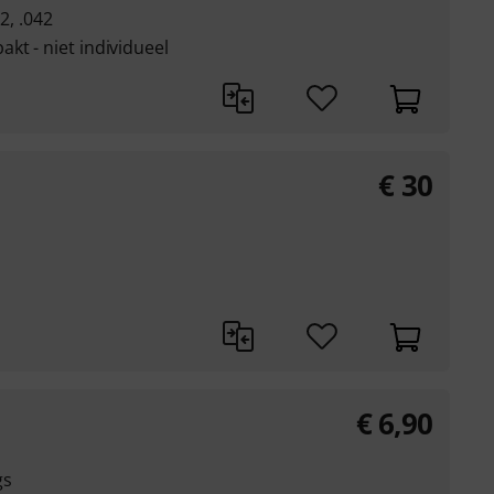
32, .042
kt - niet individueel
€
30
€
6,90
gs