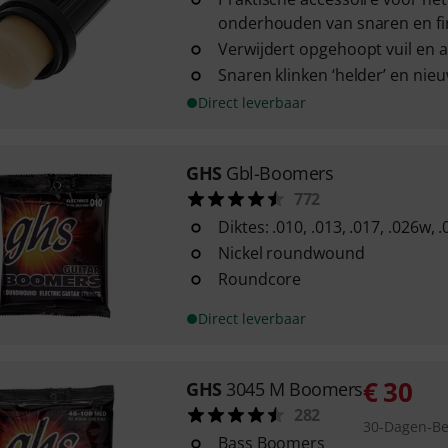
onderhouden van snaren en f
Verwijdert opgehoopt vuil en 
Snaren klinken ‘helder’ en nie
Direct leverbaar
GHS
Gbl-Boomers
772
Diktes: .010, .013, .017, .026w, 
Nickel roundwound
Roundcore
Direct leverbaar
€
30
GHS
3045 M Boomers
282
30-Dagen-Bes
Bass Boomers