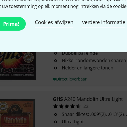
 uw toestemming op elk moment nog intrekken via de cookie-i
Vernikkeld staal
Direct leverbaar
Cookies afwijzen
verdere informatie
Prima!
GHS
DBGBL-Boomers
75
Dubbel bal einde
Nikkel rondomwonden snaren
Helder en langere tonen
Direct leverbaar
GHS
A240 Mandolin Ultra Light
22
Snaar diktes: .009"(2), .013"(2), 
Ultra Light