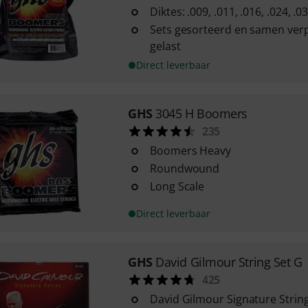
Diktes: .009, .011, .016, .024, .0
Sets gesorteerd en samen verpa
gelast
Direct leverbaar
GHS
3045 H Boomers
235
Boomers Heavy
Roundwound
Long Scale
Direct leverbaar
GHS
David Gilmour String Set G
425
David Gilmour Signature Strin