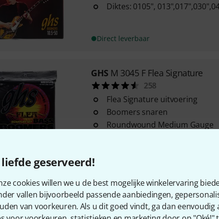
Diktes: 0105", 013",017",030",0
Direct leverbaar
GHS
M 3045 F Flea Signature
258
Flea Signature uitvoering
Boomers snaren
Roundwound Medium Gauge
Direct leverbaar
liefde geserveerd!
GHS
Electric Lap Steel LAP-C6
ze cookies willen we u de best mogelijke winkelervaring biede
12
nder vallen bijvoorbeeld passende aanbiedingen, gepersonali
015-036 Set voor C6 tuning
uden van voorkeuren. Als u dit goed vindt, ga dan eenvoudig
Diktes: .015, .017, .022, .026, 
s voor voorkeuren, statistieken en marketing door op "Oké!" te