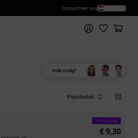
Contact
Over ons
NL / €
 met zoekterm {searchTerm}
Hulp nodig?
Populariteit
TOP-SELLER
€
9,30
 reinigen en