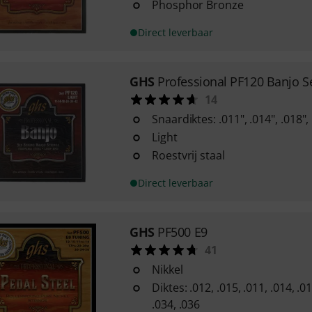
Phosphor Bronze
Direct leverbaar
GHS
Professional PF120 Banjo S
14
Snaardiktes: .011", .014", .018", 
Light
Roestvrij staal
Direct leverbaar
GHS
PF500 E9
41
Nikkel
Diktes: .012, .015, .011, .014, .01
.034, .036