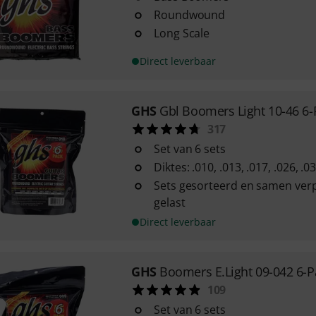
Roundwound
Long Scale
Direct leverbaar
GHS
Gbl Boomers Light 10-46 6-
317
Set van 6 sets
Diktes: .010, .013, .017, .026, .0
Sets gesorteerd en samen verpa
gelast
Direct leverbaar
GHS
Boomers E.Light 09-042 6-P
109
Set van 6 sets