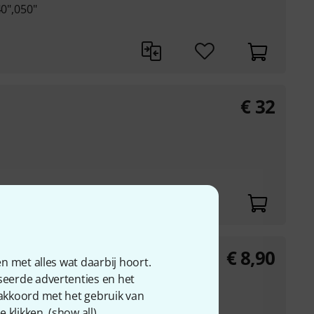
40",050"
€
32
€
8,90
n met alles wat daarbij hoort.
seerde advertenties en het
 akkoord met het gebruik van
DY30, DY36
 klikken. (
show all
).