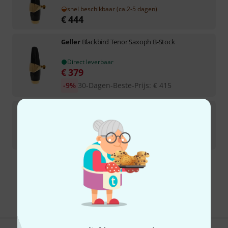
snel beschikbaar (ca.2-5 dagen)
€
444
Geller
Blackbird Tenor Saxoph B-Stock
Direct leverbaar
€
379
-9%
30-Dagen-Beste-Prijs
:
€
415
Geller
Blackbird Soprano Saxophone 6
binnenkort beschikbaar (ca.1-2 weken)
€
444
Gratis verzending vanaf € 69
Alle prijzen incl. btw