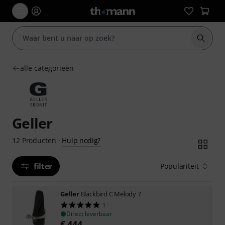
Zoek m
alle categorieën
Geller
Hulp nodig?
12
Producten
·
filter
Populariteit
Geller
Blackbird C Melody 7
1
Direct leverbaar
€
444