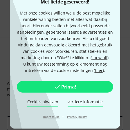
Met liefde geserveerd!
Bevalt het wat u ziet?
Met onze cookies willen we u de best mogelijke
winkelervaring bieden met alles wat daarbij
Delen
Hulp & Feedback
hoort. Hieronder vallen bijvoorbeeld passende
aanbiedingen, gepersonaliseerde advertenties en
het onthouden van voorkeuren. Als u dit goed
vindt, ga dan eenvoudig akkoord met het gebruik
van cookies voor voorkeuren, statistieken en
marketing door op "Oké!" te klikken. (
show all
).
U kunt uw toestemming op elk moment nog
intrekken via de cookie-instellingen (
hier
).
Thomann nieuwsbrief
Abonneer u op de Thomann-nieuwsbrief in het Engels en
Prima!
met een beetje geluk kunt u een van
50 vouchers
ter
waarde van
50 €
per stuk winnen!
Cookies afwijzen
verdere informatie
Inspirerende bijdragen
Aanbiedingen
Thomann-inzichten
·
Impressum
Privacy policy
E-Mail adres
*