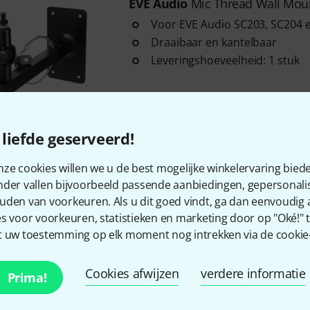
EVE Audio
Mic Thread Wall Mou
Voor EVE Audio SC203, SC204 
Draaibaar en kantelbaar
Leveringshoeveelheid: 1 stuk
Direct leverbaar
liefde geserveerd!
Gratis verzending vanaf €
ze cookies willen we u de best mogelijke winkelervaring biede
Alle prijzen incl. btw
nder vallen bijvoorbeeld passende aanbiedingen, gepersonali
uden van voorkeuren. Als u dit goed vindt, ga dan eenvoudig
s voor voorkeuren, statistieken en marketing door op "Oké!" te
 uw toestemming op elk moment nog intrekken via de cookie-i
Bevalt het wat u ziet?
Cookies afwijzen
verdere informatie
Prima!
Delen
Hulp & Feedback