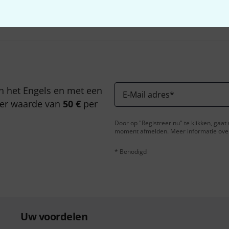
n het Engels en met een
E-Mail adres
*
er waarde van
50 €
per
Door op "Registreer nu" te klikken, gaa
moment afmelden. Meer informatie over 
* Benodigd
Uw voordelen