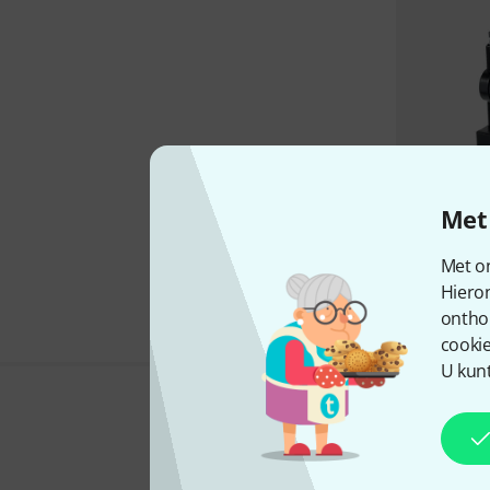
Met 
Met on
Hiero
ontho
cookie
U kunt