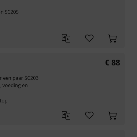
en SC205
€
88
r een paar SC203
s, voeding en
ptop