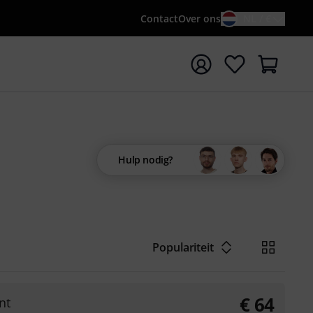
Contact
Over ons
NL / €
 met zoekterm {searchTerm}
Hulp nodig?
Populariteit
€
64
nt