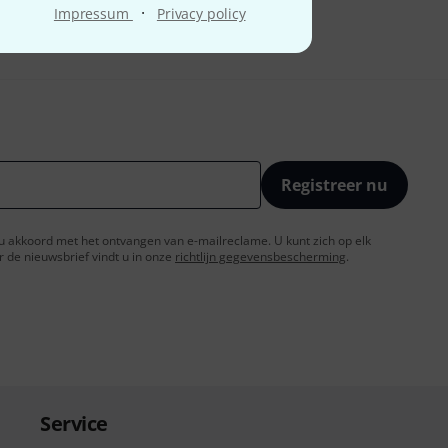
·
Impressum
Privacy policy
Registreer nu
t u akkoord met het ontvangen van e-mailreclame. U kunt zich op elk
de nieuwsbrief vindt u in onze
richtlijn gegevensbescherming
.
Service