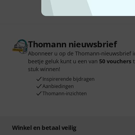
Thomann nieuwsbrief
Abonneer u op de Thomann-nieuwsbrief i
beetje geluk kunt u een van
50 vouchers
t
stuk winnen!
Inspirerende bijdragen
Aanbiedingen
Thomann-inzichten
Winkel en betaal veilig