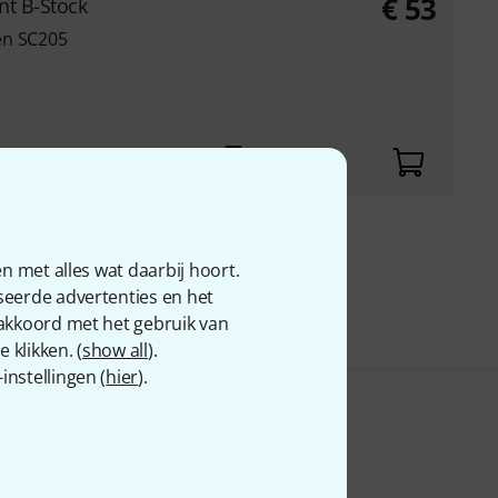
€
53
nt B-Stock
en SC205
 69
n met alles wat daarbij hoort.
seerde advertenties en het
 akkoord met het gebruik van
 klikken. (
show all
).
nstellingen (
hier
).