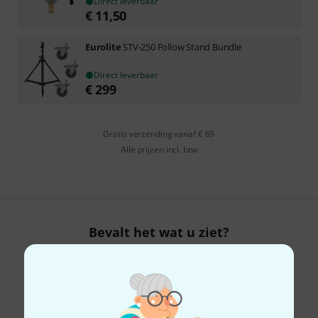
Direct leverbaar
€
11,50
Eurolite
STV-250 Follow Stand Bundle
Direct leverbaar
€
299
Gratis verzending vanaf € 69
Alle prijzen incl. btw
Bevalt het wat u ziet?
Delen
Hulp & Feedback