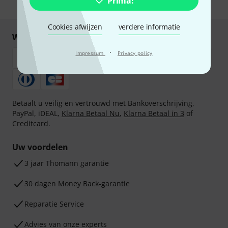
Prima!
* Benodigd
Cookies afwijzen
verdere informatie
Winkel en betaal veilig
·
Impressum
Privacy policy
Betaalt u veilig en vertrouwd met Bankoverschrijving,
PayPal, iDEAL,
Klarna Betaal Nu
,
Klarna Betaal in 3
of
Creditcard.
Uw voordelen
3 jaar Thomann garantie
30 dagen Money Back-garantie
Reparatie Service
Advies van onze experts