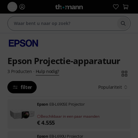
Zoek m
Epson Projectie-apparatuur
Hulp nodig?
3
Producten
·
filter
Populariteit
Epson
EB-L690SE Projector
Beschikbaar in een paar maanden
€
4.555
Epson
EB-L690U Projector