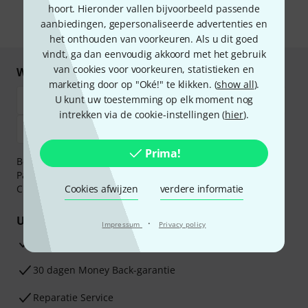
gegevensbescherming
.
hoort. Hieronder vallen bijvoorbeeld passende
aanbiedingen, gepersonaliseerde advertenties en
* Benodigd
het onthouden van voorkeuren. Als u dit goed
vindt, ga dan eenvoudig akkoord met het gebruik
van cookies voor voorkeuren, statistieken en
Winkel en betaal veilig
marketing door op "Oké!" te klikken. (
show all
).
U kunt uw toestemming op elk moment nog
intrekken via de cookie-instellingen (
hier
).
Prima!
Betaalt u veilig en vertrouwd met Bankoverschrijving,
PayPal, iDEAL,
Klarna Betaal Nu
,
Klarna Betaal in 3
of
Creditcard.
Cookies afwijzen
verdere informatie
Uw voordelen
·
Impressum
Privacy policy
3 jaar Thomann garantie
30 dagen Money Back-garantie
Reparatie Service