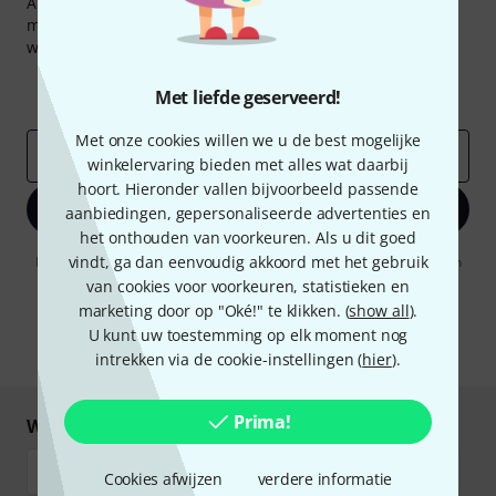
Abonneer u op de Thomann-nieuwsbrief in het Engels en
met een beetje geluk kunt u een van
50 vouchers
ter
waarde van
50 €
per stuk winnen!
Inspirerende bijdragen
Aanbiedingen
Met liefde geserveerd!
Thomann-inzichten
Met onze cookies willen we u de best mogelijke
E-Mail adres
*
winkelervaring bieden met alles wat daarbij
hoort. Hieronder vallen bijvoorbeeld passende
Registreer nu
aanbiedingen, gepersonaliseerde advertenties en
het onthouden van voorkeuren. Als u dit goed
vindt, ga dan eenvoudig akkoord met het gebruik
Door op "Registreer nu" te klikken, gaat u akkoord met het ontvangen
van e-mailreclame. U kunt zich op elk moment afmelden. Meer
van cookies voor voorkeuren, statistieken en
informatie over de nieuwsbrief vindt u in onze
richtlijn
marketing door op "Oké!" te klikken. (
show all
).
gegevensbescherming
.
U kunt uw toestemming op elk moment nog
* Benodigd
intrekken via de cookie-instellingen (
hier
).
Prima!
Winkel en betaal veilig
Cookies afwijzen
verdere informatie