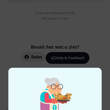
Gratis verzending vanaf € 69
Alle prijzen incl. btw
Bevalt het wat u ziet?
Delen
Hulp & Feedback
Thomann nieuwsbrief