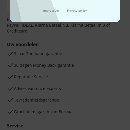
·
Impressum
Privacy policy
Betaalt u veilig en vertrouwd met Bankoverschrijving,
PayPal, iDEAL,
Klarna Betaal Nu
,
Klarna Betaal in 3
of
Creditcard.
Uw voordelen
3 jaar Thomann garantie
30 dagen Money Back-garantie
Reparatie Service
Advies van onze experts
Tevredenheidsgarantie
Grootste magazijn van Europa
Service