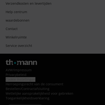
Verzendkosten en levertijden
Help centrum
waardebonnen
Contact
Winkelruimte
Service overzicht
AVW
/
Impressum
Privacybeleid
Cookie instellingen
Herroepingsrecht van de consument
Bestellen/Contractafsluiting
Wettelijke aansprakelijkheid voor gebreken
Toegankelijkheidsverklaring