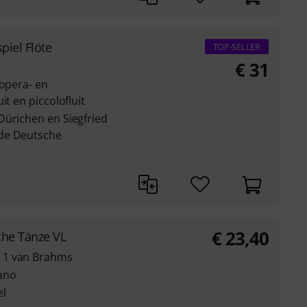
piel Flöte
TOP-SELLER
€
31
 opera- en
it en piccolofluit
Dürichen en Siegfried
de Deutsche
€
23,40
he Tänze VL
 1 van Brahms
ano
el