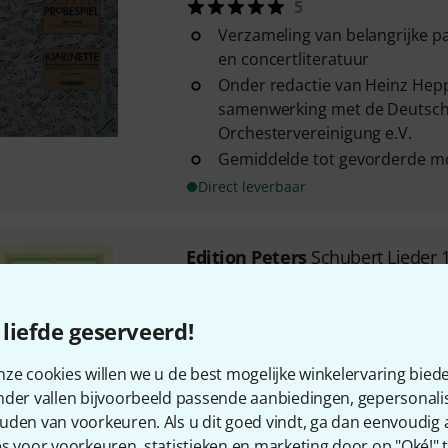
5
Verzameling van belangrijke pa
en concertliteratuur
Onder redactie van Heinz Hepp
samenwerking met de Deutsc
Orchestervereinigung e.V.
Gemiddelde tot gevorderde mo
Direct leverbaar
Edition Peters
Schubert Lieder 1
Deel 1 uit de serie "Schubert - 
Schubert-liedjes voor lage ste
liefde geserveerd!
Anthologie met herziene tekst
over versieringen (herzien van
ze cookies willen we u de best mogelijke winkelervaring biede
nder vallen bijvoorbeeld passende aanbiedingen, gepersonali
Direct leverbaar
uden van voorkeuren. Als u dit goed vindt, ga dan eenvoudig
s voor voorkeuren, statistieken en marketing door op "Oké!" te