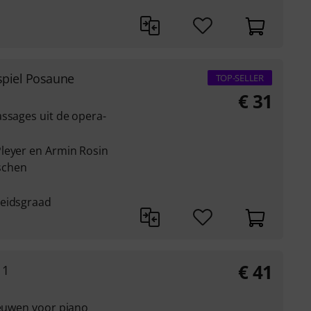
spiel Posaune
TOP-SELLER
€
31
ssages uit de opera-
leyer en Armin Rosin
schen
heidsgraad
€
41
 1
eeuwen voor piano