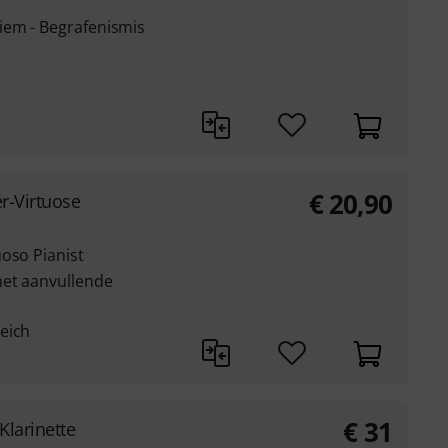
iem - Begrafenismis
€
20,90
r-Virtuose
oso Pianist
met aanvullende
eich
€
31
Klarinette