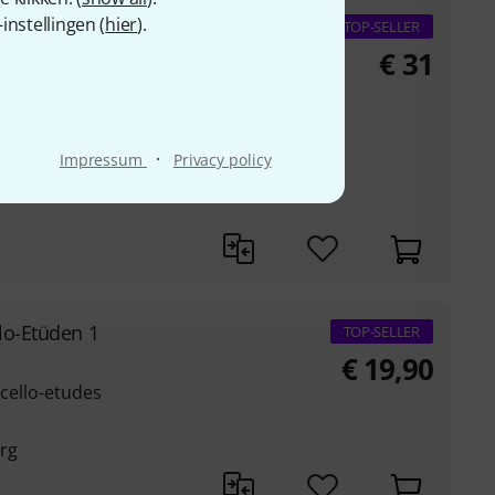
nstellingen (
hier
).
spiel Tuba
TOP-SELLER
€
31
ssages uit de opera-
s en Klemens Pröpper
·
Impressum
Privacy policy
sche
lo-Etüden 1
TOP-SELLER
€
19,90
ncello-etudes
erg