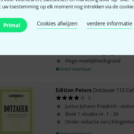
 uw toestemming op elk moment nog intrekken via de cookie-i
Edition Peters
Orchester Probe
7
Cookies afwijzen
verdere informatie
Verzameling van belangrijke pa
Prima!
en concertliteratuur
Onder redactie van Mark Evan
in samenwerking met de Deut
Orchestervereinigung e.V.
Hoge moeilijkheidsgraad
Direct leverbaar
Edition Peters
Dotzauer 113 Cel
2
Justus Johann Friedrich - violo
Boek 1: etudes nr. 1 - 34
Onder redactie van J.Klingenb
Direct leverbaar