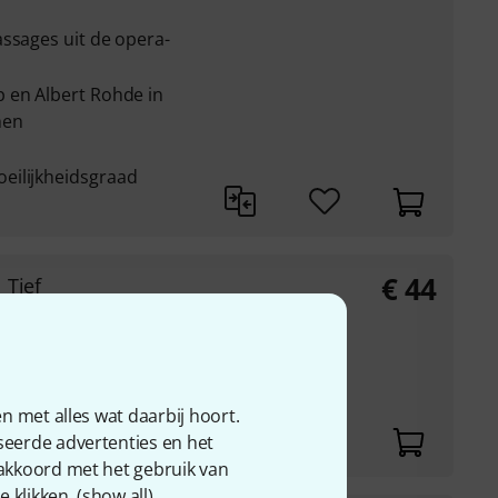
ssages uit de opera-
 en Albert Rohde in
hen
eilijkheidsgraad
€
44
 Tief
Lieder"
m en piano
 en aantekeningen
 de eerste drukken)
n met alles wat daarbij hoort.
seerde advertenties en het
 akkoord met het gebruik van
 klikken. (
show all
).