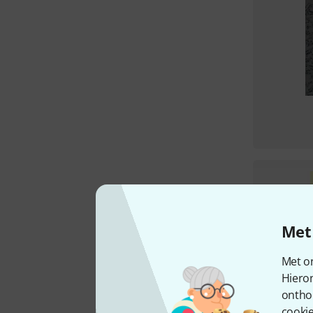
Met 
Met on
Hiero
ontho
cookie