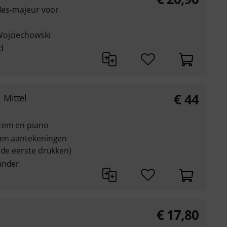
 Bes-majeur voor
Wojciechowski
d
€
44
 Mittel
tem en piano
 en aantekeningen
 de eerste drukken)
änder
€
17,80