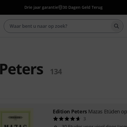
Drie jaar garantie
30 Dagen Geld Terug
Zoek
 Peters
134
Edition Peters
Mazas Etüden op.
3
30 Etudes voor viool door Jac