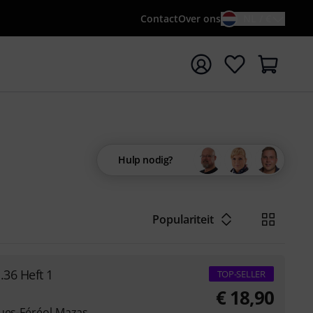
Contact
Over ons
NL / €
 met zoekterm {searchTerm}
Hulp nodig?
Populariteit
36 Heft 1
TOP-SELLER
€
18,90
ques-Féréol Mazas