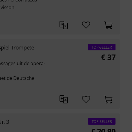
avisson
spiel Trompete
TOP-SELLER
€
37
ssages uit de opera-
met de Deutsche
r. 3
TOP-SELLER
€
20,90