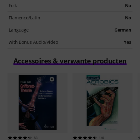
Folk
No
Flamenco/Latin
No
Language
German
with Bonus Audio/Video
Yes
Accessoires & verwante producten
83
140