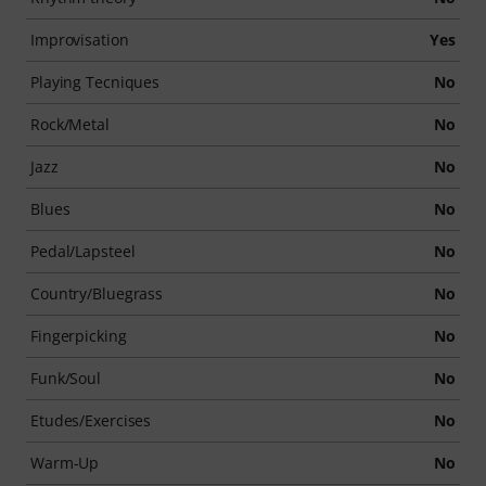
Improvisation
Yes
Playing Tecniques
No
Rock/Metal
No
Jazz
No
Blues
No
Pedal/Lapsteel
No
Country/Bluegrass
No
Fingerpicking
No
Funk/Soul
No
Etudes/Exercises
No
Warm-Up
No