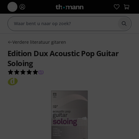
Zoek m
Verdere literatuur gitaren
Edition Dux Acoustic Pop Guitar
Soloing
5.0 van de 5 sterren van 1 klantbeoordelingen
(
1
)