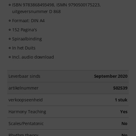
ISBN 9783868493498, ISMN 9790500175223,
uitgeversnummer D 868
Formaat: DIN A4
152 Pagina's
Spiraalbinding
In het Duits
Incl. audio download
Leverbaar sinds
September 2020
artikelnummer
502539
verkoopseenheid
1 stuk
Harmony Teaching
Yes
Scales/Pentatonic
No
Rhythm theory
No