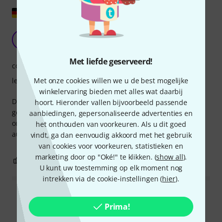
Origineel tonen
Het helpt je vooruit te komen.
C
Changer100 18.10.2020
Met liefde geserveerd!
competentie
Met onze cookies willen we u de best mogelijke
leerzaamheid
winkelervaring bieden met alles wat daarbij
De gitaarliteratuur van Michael Langer is uitstekend
hoort. Hieronder vallen bijvoorbeeld passende
geschikt om je improvisatievaardigheden verder te
aanbiedingen, gepersonaliseerde advertenties en
ontwikkelen. Ik ken niets vergelijkbaars in de literatuur. De
het onthouden van voorkeuren. Als u dit goed
audiofragmenten zijn ook erg goed.
vindt, ga dan eenvoudig akkoord met het gebruik
van cookies voor voorkeuren, statistieken en
marketing door op "Oké!" te klikken. (
show all
).
0
0
EVALUATIE MELDEN
U kunt uw toestemming op elk moment nog
intrekken via de cookie-instellingen (
hier
).
Alle waarderingen lezen
Prima!