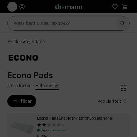
Zoek m
alle categorieën
Econo Pads
Hulp nodig?
2
Producten
·
filter
Populariteit
Econo Pads
Shoulder Pad for Sousaphone
2
Direct leverbaar
€
45