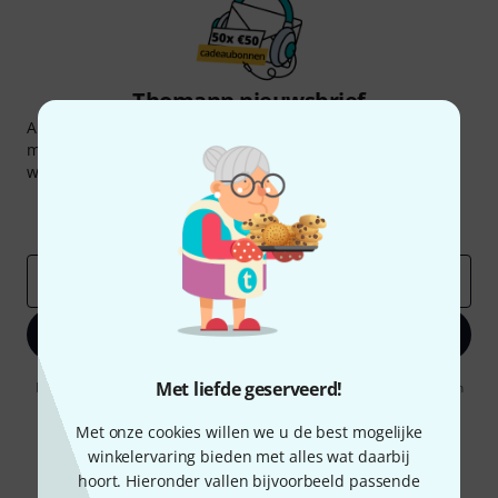
Thomann nieuwsbrief
Abonneer u op de Thomann-nieuwsbrief in het Engels en
met een beetje geluk kunt u een van
50 vouchers
ter
waarde van
50 €
per stuk winnen!
Inspirerende bijdragen
Aanbiedingen
Thomann-inzichten
E-Mail adres
*
Registreer nu
Met liefde geserveerd!
Door op "Registreer nu" te klikken, gaat u akkoord met het ontvangen
van e-mailreclame. U kunt zich op elk moment afmelden. Meer
informatie over de nieuwsbrief vindt u in onze
richtlijn
Met onze cookies willen we u de best mogelijke
gegevensbescherming
.
winkelervaring bieden met alles wat daarbij
* Benodigd
hoort. Hieronder vallen bijvoorbeeld passende