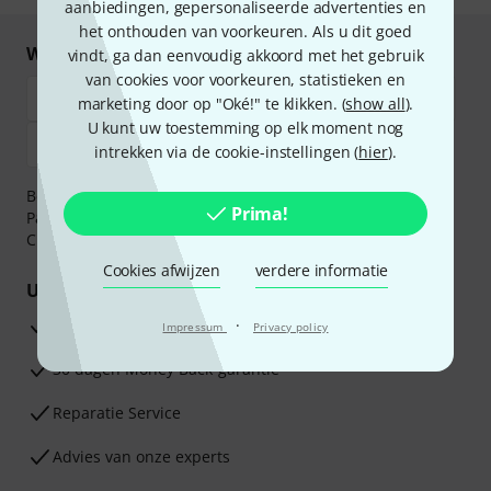
aanbiedingen, gepersonaliseerde advertenties en
het onthouden van voorkeuren. Als u dit goed
Winkel en betaal veilig
vindt, ga dan eenvoudig akkoord met het gebruik
van cookies voor voorkeuren, statistieken en
marketing door op "Oké!" te klikken. (
show all
).
U kunt uw toestemming op elk moment nog
intrekken via de cookie-instellingen (
hier
).
Betaalt u veilig en vertrouwd met Bankoverschrijving,
Prima!
PayPal, iDEAL,
Klarna Betaal Nu
,
Klarna Betaal in 3
of
Creditcard.
Cookies afwijzen
verdere informatie
Uw voordelen
3 jaar Thomann garantie
·
Impressum
Privacy policy
30 dagen Money Back-garantie
Reparatie Service
Advies van onze experts