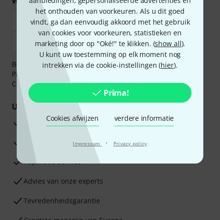
Winkel en betaal veilig
aanbiedingen, gepersonaliseerde advertenties en
het onthouden van voorkeuren. Als u dit goed
vindt, ga dan eenvoudig akkoord met het gebruik
van cookies voor voorkeuren, statistieken en
marketing door op "Oké!" te klikken. (
show all
).
U kunt uw toestemming op elk moment nog
Betaalt u veilig en vertrouwd met Bankoverschrijving,
intrekken via de cookie-instellingen (
hier
).
PayPal, iDEAL,
Klarna Betaal Nu
,
Klarna Betaal in 3
of
Creditcard.
Prima!
Uw voordelen
Cookies afwijzen
verdere informatie
3 jaar Thomann garantie
30 dagen Money Back-garantie
·
Impressum
Privacy policy
Reparatie Service
Advies van onze experts
Tevredenheidsgarantie