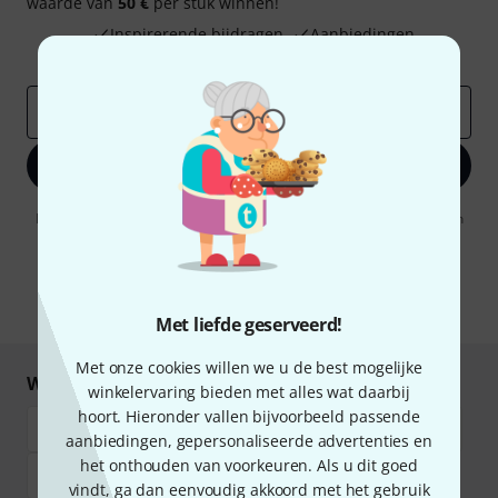
waarde van
50 €
per stuk winnen!
Inspirerende bijdragen
Aanbiedingen
Thomann-inzichten
E-Mail adres
*
Registreer nu
Door op "Registreer nu" te klikken, gaat u akkoord met het ontvangen
van e-mailreclame. U kunt zich op elk moment afmelden. Meer
informatie over de nieuwsbrief vindt u in onze
richtlijn
gegevensbescherming
.
* Benodigd
Met liefde geserveerd!
Met onze cookies willen we u de best mogelijke
Winkel en betaal veilig
winkelervaring bieden met alles wat daarbij
hoort. Hieronder vallen bijvoorbeeld passende
aanbiedingen, gepersonaliseerde advertenties en
het onthouden van voorkeuren. Als u dit goed
vindt, ga dan eenvoudig akkoord met het gebruik