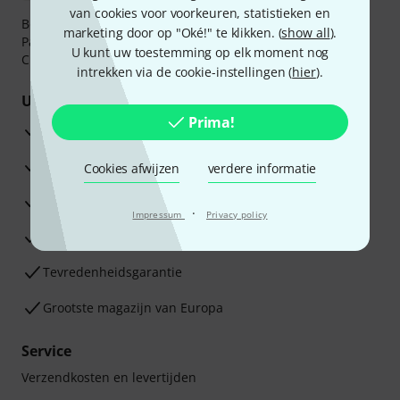
van cookies voor voorkeuren, statistieken en
Betaalt u veilig en vertrouwd met Bankoverschrijving,
marketing door op "Oké!" te klikken. (
show all
).
PayPal, iDEAL,
Klarna Betaal Nu
,
Klarna Betaal in 3
of
U kunt uw toestemming op elk moment nog
Creditcard.
intrekken via de cookie-instellingen (
hier
).
Uw voordelen
Prima!
3 jaar Thomann garantie
30 dagen Money Back-garantie
Cookies afwijzen
verdere informatie
Reparatie Service
·
Impressum
Privacy policy
Advies van onze experts
Tevredenheidsgarantie
Grootste magazijn van Europa
Service
Verzendkosten en levertijden