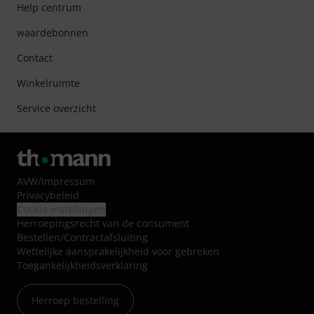
Help centrum
waardebonnen
Contact
Winkelruimte
Service overzicht
AVW
/
Impressum
Privacybeleid
Cookie instellingen
Herroepingsrecht van de consument
Bestellen/Contractafsluiting
Wettelijke aansprakelijkheid voor gebreken
Toegankelijkheidsverklaring
Herroep bestelling