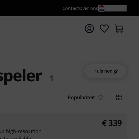
Contact
Over ons
NL / €
 met zoekterm {searchTerm}
speler
Hulp nodig?
1
Populariteit
€
339
s a high-resolution
ith a reliable