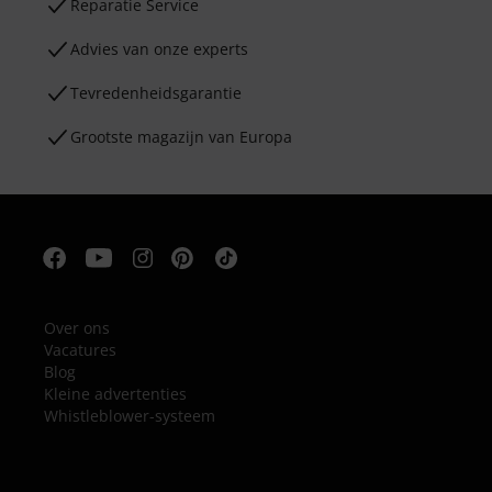
Reparatie Service
Advies van onze experts
Tevredenheidsgarantie
Grootste magazijn van Europa
Over ons
Vacatures
Blog
Kleine advertenties
Whistleblower-systeem