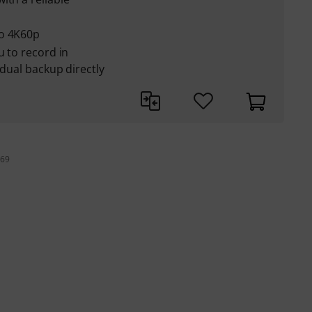
to 4K60p
u to record in
 dual backup directly
 69