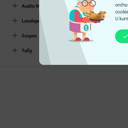
ontho
Audio Monitor
cookie
U kunt
Loudspeaker
Scopes
Tally