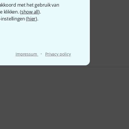
 akkoord met het gebruik van
 klikken. (
show all
).
nstellingen (
hier
).
·
Impressum
Privacy policy