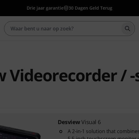
Drie jaar garantie
30 Dagen Geld Terug
Zoek
 Videorecorder / -
Desview
Visual 6
A 2-in-1 solution that combine
5.5-inch touchscreen monitor w