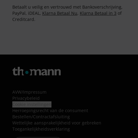
Betaalt u veilig en vertrouwd met Bankoverschrijving,
PayPal, iDEAL,
Klarna Betaal Nu
,
Klarna Betaal in 3
of
Creditcard.
AVW
/
Impressum
Privacybeleid
Cookie instellingen
Herroepingsrecht van de consument
Bestellen/Contractafsluiting
Wettelijke aansprakelijkheid voor gebreken
Toegankelijkheidsverklaring