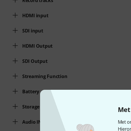
Record tracks
HDMI input
SDI input
HDMI Output
SDI Output
Streaming Function
Battery
Storage type
Met 
Met on
Audio IN
Hiero