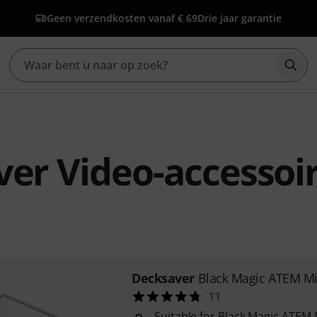
Geen verzendkosten vanaf € 69
Drie jaar garantie
Zoek
er Video-accessoi
Decksaver
Black Magic ATEM Mi
11
Suitable for Black Magic ATEM