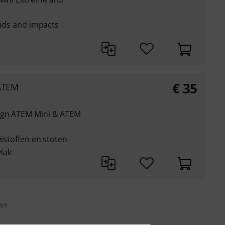
quids and impacts
€
35
 ATEM
sign ATEM Mini & ATEM
eistoffen en stoten
lak
 69