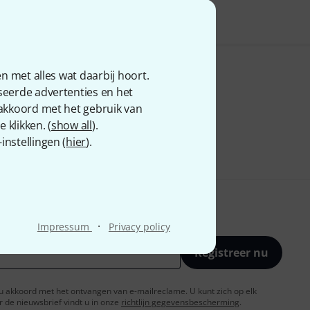
n met alles wat daarbij hoort.
seerde advertenties en het
 akkoord met het gebruik van
 klikken. (
show all
).
nstellingen (
hier
).
·
Impressum
Privacy policy
Registreer nu
t u akkoord met het ontvangen van e-mailreclame. U kunt zich op elk
de nieuwsbrief vindt u in onze
richtlijn gegevensbescherming
.