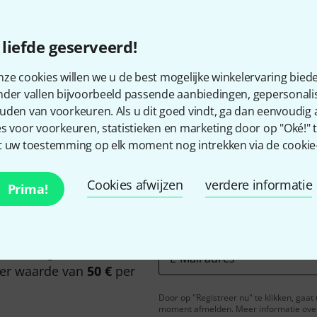
liefde geserveerd!
ze cookies willen we u de best mogelijke winkelervaring biede
Bevalt het wat u ziet?
nder vallen bijvoorbeeld passende aanbiedingen, gepersonali
uden van voorkeuren. Als u dit goed vindt, ga dan eenvoudig
Delen
Hulp & Feedback
s voor voorkeuren, statistieken en marketing door op "Oké!" te
 uw toestemming op elk moment nog intrekken via de cookie-i
Cookies afwijzen
verdere informatie
Prima!
n het Engels en met een
E-Mail adres
*
er waarde van
50 €
per
Door op "Registreer nu" te klikken, gaa
moment afmelden. Meer informatie over 