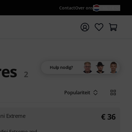
Contact
Over ons
NL / €
 met zoekterm {searchTerm}
res
Hulp nodig?
2
Populariteit
€
36
ni Extreme
 Mini Extreme and