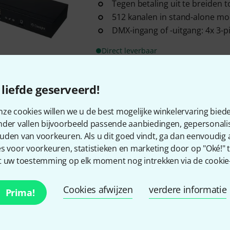
Tegen betaling uit te breiden 
512 kanalen in stand-alone m
DMX-ingang of -uitgang: 4x 3-p
Direct leverbaar
liefde geserveerd!
Gratis verzending vanaf €
Alle prijzen incl. btw
ze cookies willen we u de best mogelijke winkelervaring biede
nder vallen bijvoorbeeld passende aanbiedingen, gepersonali
uden van voorkeuren. Als u dit goed vindt, ga dan eenvoudig
s voor voorkeuren, statistieken en marketing door op "Oké!" te
 uw toestemming op elk moment nog intrekken via de cookie-i
Bevalt het wat u ziet?
Cookies afwijzen
verdere informatie
Prima!
Delen
Hulp & Feedback