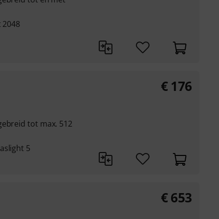
t 2048
€
176
gebreid tot max. 512
aslight 5
€
653