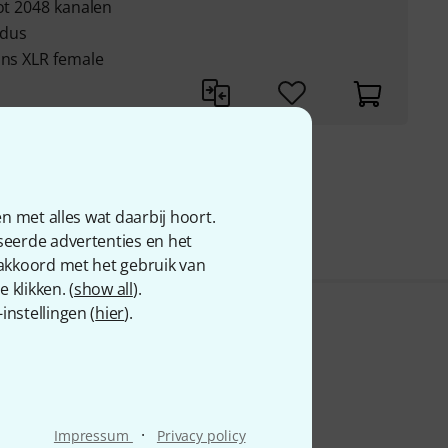
tot 2048 kanalen
odus
ins XLR female
 69
n met alles wat daarbij hoort.
seerde advertenties en het
 akkoord met het gebruik van
 klikken. (
show all
).
nstellingen (
hier
).
·
Impressum
Privacy policy