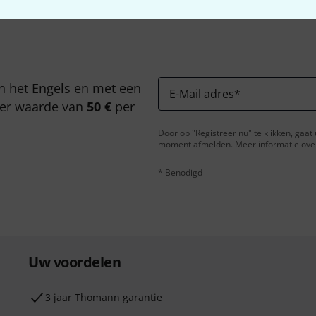
n het Engels en met een
E-Mail adres
*
er waarde van
50 €
per
Door op "Registreer nu" te klikken, gaa
moment afmelden. Meer informatie over 
* Benodigd
Uw voordelen
3 jaar Thomann garantie