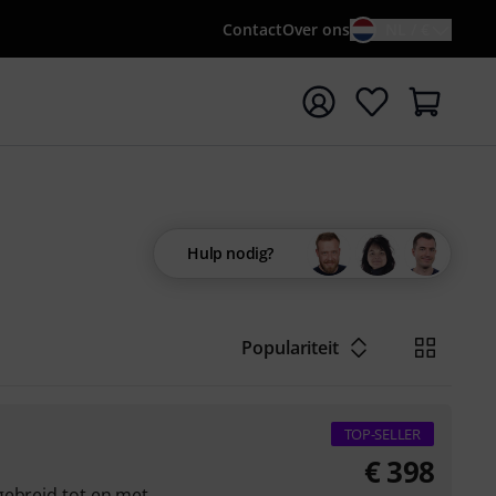
Contact
Over ons
NL / €
 met zoekterm {searchTerm}
Hulp nodig?
Populariteit
TOP-SELLER
€
398
gebreid tot en met