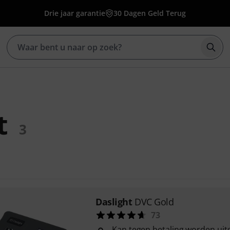
Drie jaar garantie
30 Dagen Geld Terug
Zoek
t
3
Daslight
DVC Gold
73
Kan tegen betaling worden uit