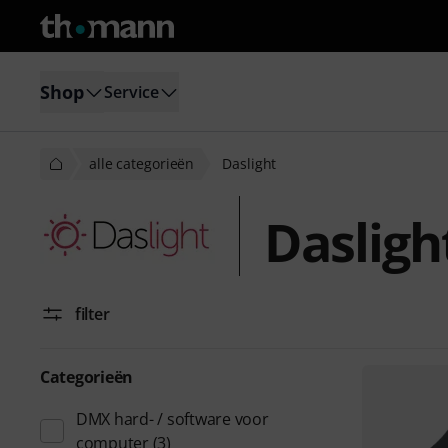
Shop
Service
alle categorieën
Daslight
Dasligh
filter
Categorieën
DMX hard- / software voor
computer
(3)