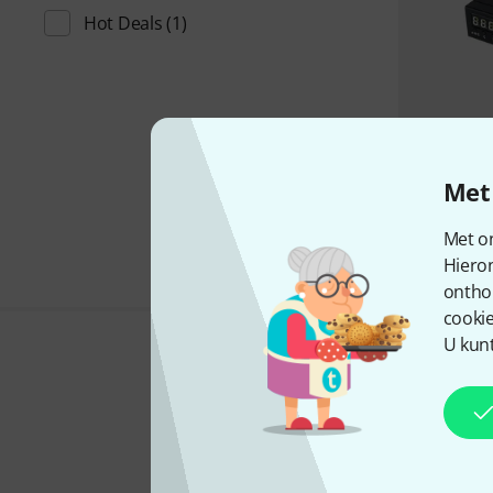
Hot Deals
(1)
Met 
Met on
Hiero
ontho
cookie
U kunt