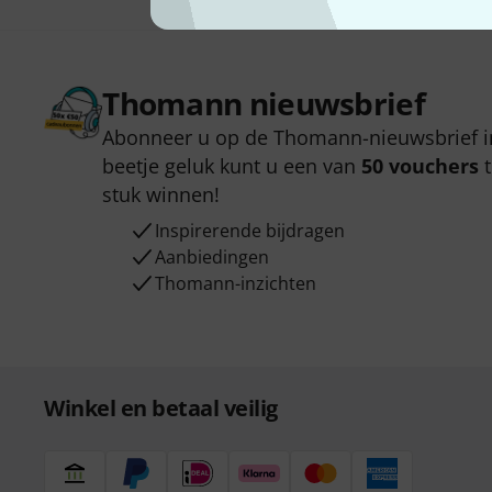
Thomann nieuwsbrief
Abonneer u op de Thomann-nieuwsbrief i
beetje geluk kunt u een van
50 vouchers
t
stuk winnen!
Inspirerende bijdragen
Aanbiedingen
Thomann-inzichten
Winkel en betaal veilig