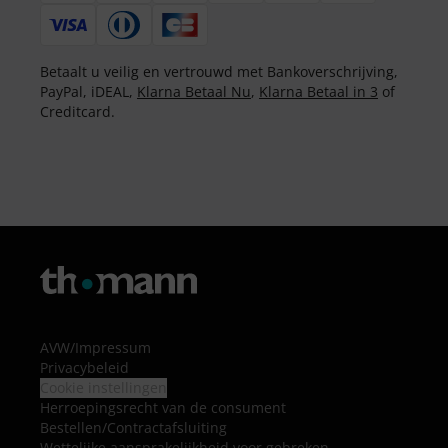
Betaalt u veilig en vertrouwd met Bankoverschrijving,
PayPal, iDEAL,
Klarna Betaal Nu
,
Klarna Betaal in 3
of
Creditcard.
AVW
/
Impressum
Privacybeleid
Cookie instellingen
Herroepingsrecht van de consument
Bestellen/Contractafsluiting
Wettelijke aansprakelijkheid voor gebreken