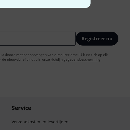
Registreer nu
t u akkoord met het ontvangen van e-mailreclame. U kunt zich op elk
de nieuwsbrief vindt u in onze
richtlijn gegevensbescherming
.
Service
Verzendkosten en levertijden