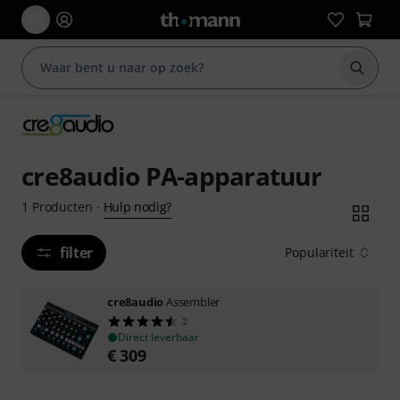
Zoek m
cre8audio PA-apparatuur
Hulp nodig?
1
Producten
·
filter
Populariteit
cre8audio
Assembler
2
Direct leverbaar
€
309