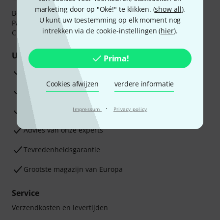
marketing door op "Oké!" te klikken. (
show all
).
Betaalt u veilig en vertrouwd met Bankoverschrijving,
U kunt uw toestemming op elk moment nog
PayPal, iDEAL,
Klarna Betaal Nu
,
Klarna Betaal in 3
of
intrekken via de cookie-instellingen (
hier
).
Creditcard.
Uw voordelen
Prima!
3 jaar Thomann garantie
Cookies afwijzen
verdere informatie
30 dagen Money Back-garantie
·
Reparatie Service
Impressum
Privacy policy
Advies van onze experts
Tevredenheidsgarantie
Grootste magazijn van Europa
Service
Verzendkosten en levertijden