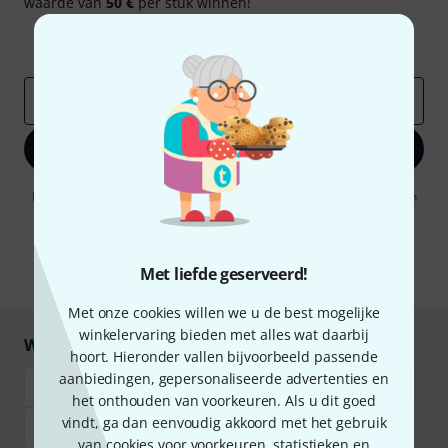
waarde van
50 €
per stuk winnen!
Inspirerende bijdragen
Aanbiedingen
Thomann-inzichten
E-Mail adres
*
Registreer nu
Door op "Registreer nu" te klikken, gaat u akkoord met het ontvangen
van e-mailreclame. U kunt zich op elk moment afmelden. Meer
informatie over de nieuwsbrief vindt u in onze
richtlijn
gegevensbescherming
.
Met liefde geserveerd!
* Benodigd
Met onze cookies willen we u de best mogelijke
winkelervaring bieden met alles wat daarbij
Winkel en betaal veilig
hoort. Hieronder vallen bijvoorbeeld passende
aanbiedingen, gepersonaliseerde advertenties en
het onthouden van voorkeuren. Als u dit goed
vindt, ga dan eenvoudig akkoord met het gebruik
van cookies voor voorkeuren, statistieken en