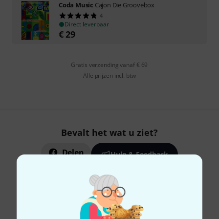
Coda Music
Cajon Die Groovebox
4
Direct leverbaar
€
29
Gratis verzending vanaf € 69
Alle prijzen incl. btw
Bevalt het wat u ziet?
Delen
Hulp & Feedback