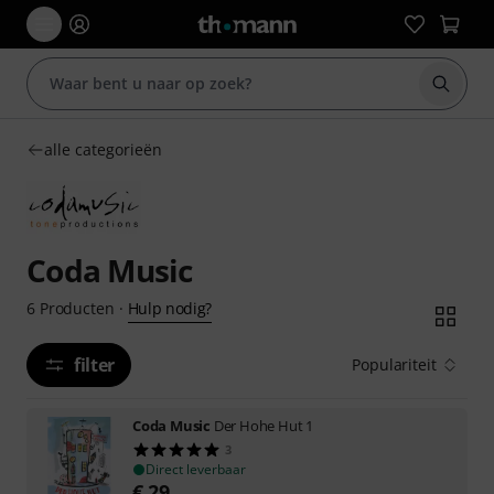
Zoek m
alle categorieën
Coda Music
Hulp nodig?
6
Producten
·
filter
Populariteit
Coda Music
Der Hohe Hut 1
3
Direct leverbaar
€
29