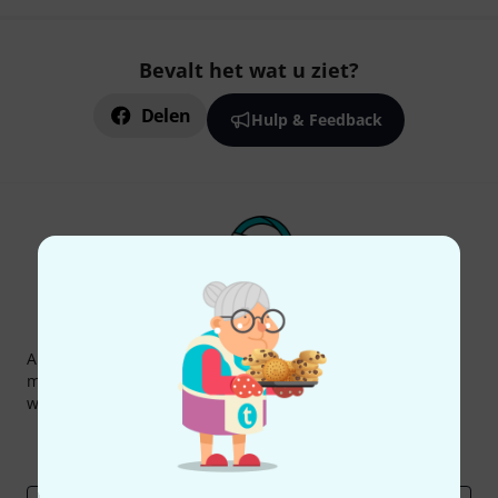
Bevalt het wat u ziet?
Delen
Hulp & Feedback
Thomann nieuwsbrief
Abonneer u op de Thomann-nieuwsbrief in het Engels en
met een beetje geluk kunt u een van
50 vouchers
ter
waarde van
50 €
per stuk winnen!
Inspirerende bijdragen
Aanbiedingen
Thomann-inzichten