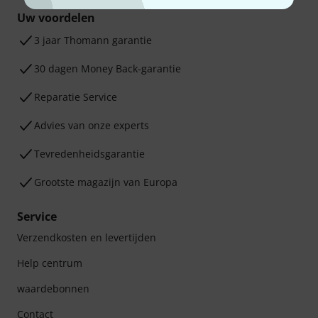
Uw voordelen
3 jaar Thomann garantie
30 dagen Money Back-garantie
Reparatie Service
Advies van onze experts
Tevredenheidsgarantie
Grootste magazijn van Europa
Service
Verzendkosten en levertijden
Help centrum
waardebonnen
Contact