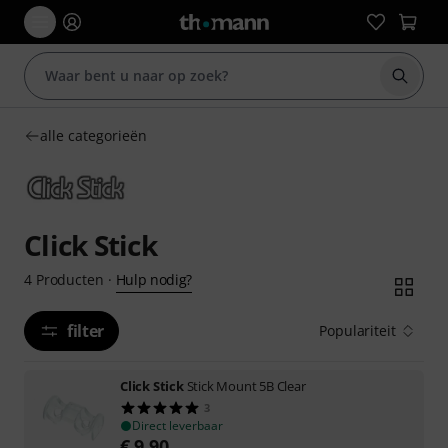
Zoek m
alle categorieën
Click Stick
Hulp nodig?
4
Producten
·
filter
Populariteit
Click Stick
Stick Mount 5B Clear
3
Direct leverbaar
€
9,90