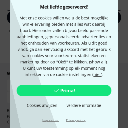
E-Mail adres
*
Met liefde geserveerd!
Registreer nu
Met onze cookies willen we u de best mogelijke
winkelervaring bieden met alles wat daarbij
hoort. Hieronder vallen bijvoorbeeld passende
Door op "Registreer nu" te klikken, gaat u akkoord met het ontvangen
van e-mailreclame. U kunt zich op elk moment afmelden. Meer
aanbiedingen, gepersonaliseerde advertenties en
informatie over de nieuwsbrief vindt u in onze
richtlijn
het onthouden van voorkeuren. Als u dit goed
gegevensbescherming
.
vindt, ga dan eenvoudig akkoord met het gebruik
* Benodigd
van cookies voor voorkeuren, statistieken en
marketing door op "Oké!" te klikken. (
show all
).
U kunt uw toestemming op elk moment nog
Winkel en betaal veilig
intrekken via de cookie-instellingen (
hier
).
Prima!
Cookies afwijzen
verdere informatie
Betaalt u veilig en vertrouwd met Bankoverschrijving,
PayPal, iDEAL,
Klarna Betaal Nu
,
Klarna Betaal in 3
of
·
Impressum
Privacy policy
Creditcard.