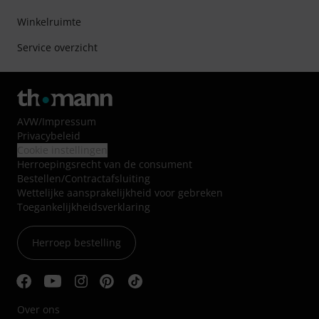
Winkelruimte
Service overzicht
AVW
/
Impressum
Privacybeleid
Cookie instellingen
Herroepingsrecht van de consument
Bestellen/Contractafsluiting
Wettelijke aansprakelijkheid voor gebreken
Toegankelijkheidsverklaring
Herroep bestelling
Over ons