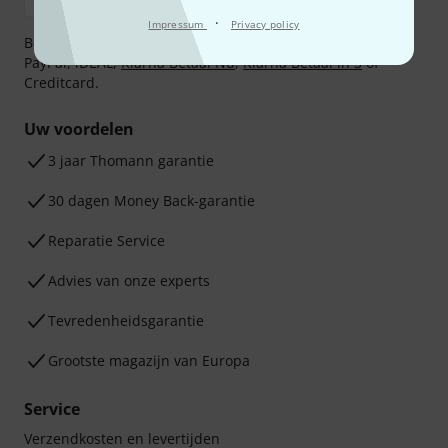
·
Impressum
Privacy policy
Betaalt u veilig en vertrouwd met Bankoverschrijving,
PayPal, iDEAL,
Klarna Betaal Nu
,
Klarna Betaal in 3
of
Creditcard.
Uw voordelen
3 jaar Thomann garantie
30 dagen Money Back-garantie
Reparatie Service
Advies van onze experts
Tevredenheidsgarantie
Grootste magazijn van Europa
Service
Verzendkosten en levertijden