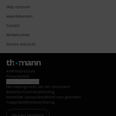
Help centrum
waardebonnen
Contact
Winkelruimte
Service overzicht
AVW
/
Impressum
Privacybeleid
Cookie instellingen
Herroepingsrecht van de consument
Bestellen/Contractafsluiting
Wettelijke aansprakelijkheid voor gebreken
Toegankelijkheidsverklaring
Herroep bestelling