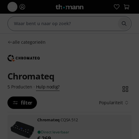
Zoek m
alle categorieën
Chromateq
Hulp nodig?
5
Producten
·
filter
Populariteit
Chromateq
CQSA 512
Direct leverbaar
€
269