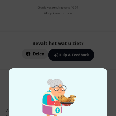
Gratis verzending vanaf € 69
Alle prijzen incl. btw
Bevalt het wat u ziet?
Delen
Hulp & Feedback
Thomann nieuwsbrief
Abonneer u op de Thomann-nieuwsbrief in het Engels en
met een beetje geluk kunt u een van
50 vouchers
ter