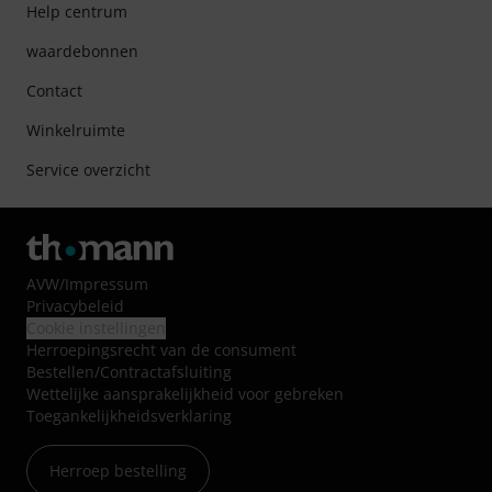
Help centrum
waardebonnen
Contact
Winkelruimte
Service overzicht
AVW
/
Impressum
Privacybeleid
Cookie instellingen
Herroepingsrecht van de consument
Bestellen/Contractafsluiting
Wettelijke aansprakelijkheid voor gebreken
Toegankelijkheidsverklaring
Herroep bestelling