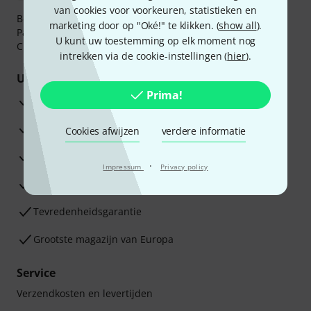
van cookies voor voorkeuren, statistieken en
Betaalt u veilig en vertrouwd met Bankoverschrijving,
marketing door op "Oké!" te klikken. (
show all
).
PayPal, iDEAL,
Klarna Betaal Nu
,
Klarna Betaal in 3
of
U kunt uw toestemming op elk moment nog
Creditcard.
intrekken via de cookie-instellingen (
hier
).
Uw voordelen
Prima!
3 jaar Thomann garantie
30 dagen Money Back-garantie
Cookies afwijzen
verdere informatie
Reparatie Service
·
Impressum
Privacy policy
Advies van onze experts
Tevredenheidsgarantie
Grootste magazijn van Europa
Service
Verzendkosten en levertijden