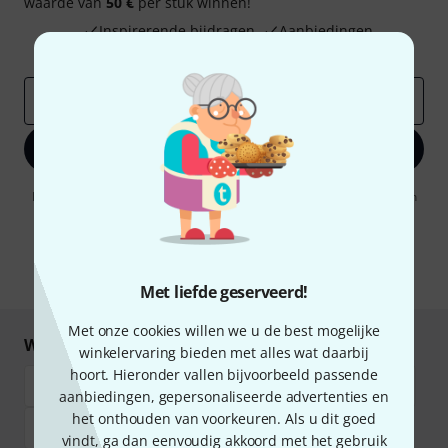
waarde van
50 €
per stuk winnen!
Inspirerende bijdragen
Aanbiedingen
Thomann-inzichten
E-Mail adres
*
Registreer nu
Door op "Registreer nu" te klikken, gaat u akkoord met het ontvangen
van e-mailreclame. U kunt zich op elk moment afmelden. Meer
informatie over de nieuwsbrief vindt u in onze
richtlijn
gegevensbescherming
.
* Benodigd
Met liefde geserveerd!
Met onze cookies willen we u de best mogelijke
Winkel en betaal veilig
winkelervaring bieden met alles wat daarbij
hoort. Hieronder vallen bijvoorbeeld passende
aanbiedingen, gepersonaliseerde advertenties en
het onthouden van voorkeuren. Als u dit goed
vindt, ga dan eenvoudig akkoord met het gebruik