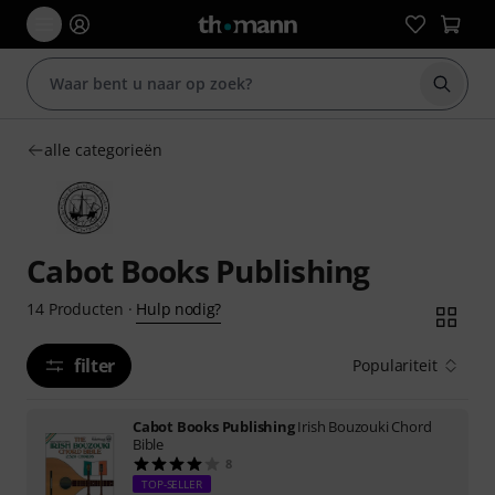
Zoek m
alle categorieën
Cabot Books Publishing
Hulp nodig?
14
Producten
·
filter
Populariteit
Cabot Books Publishing
Irish Bouzouki Chord
Bible
8
TOP-SELLER