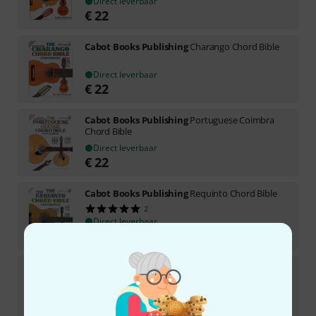
Direct leverbaar
€
22
Cabot Books Publishing
Charango Chord Bible
Direct leverbaar
€
22
Cabot Books Publishing
Portuguese Coimbra
Chord Bible
Direct leverbaar
€
22
Cabot Books Publishing
Requinto Chord Bible
2
Direct leverbaar
€
22
Cabot Books Publishing
Venezuelan Cuatro
Chord Bible
1
Direct leverbaar