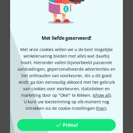
€
22
Cabot Books Publishing
Laud Chord Bible
Direct leverbaar
€
22
Met liefde geserveerd!
Met onze cookies willen we u de best mogelijke
Gratis verzending vanaf € 69
winkelervaring bieden met alles wat daarbij
Alle prijzen incl. btw
hoort. Hieronder vallen bijvoorbeeld passende
aanbiedingen, gepersonaliseerde advertenties en
het onthouden van voorkeuren. Als u dit goed
vindt, ga dan eenvoudig akkoord met het gebruik
van cookies voor voorkeuren, statistieken en
Bevalt het wat u ziet?
marketing door op "Oké!" te klikken. (
show all
).
U kunt uw toestemming op elk moment nog
Delen
Hulp & Feedback
intrekken via de cookie-instellingen (
hier
).
Prima!