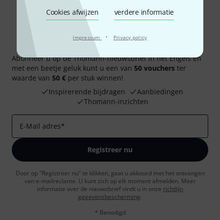
Cookies afwijzen
verdere informatie
·
Impressum
Privacy policy
Thomann nieuwsbrief
Abonneer u op de Thomann-nieuwsbrief in het Engels en
met een beetje geluk kunt u een van
50 vouchers
ter
waarde van
50 €
per stuk winnen!
Inspirerende bijdragen
Aanbiedingen
Thomann-inzichten
E-Mail adres
*
Registreer nu
Door op "Registreer nu" te klikken, gaat u akkoord met het ontvangen
van e-mailreclame. U kunt zich op elk moment afmelden. Meer
informatie over de nieuwsbrief vindt u in onze
richtlijn
gegevensbescherming
.
* Benodigd