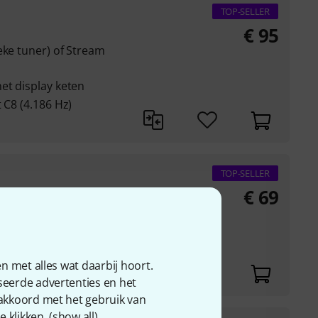
TOP-SELLER
€
95
eke tuner) of Stream
et display keten
 C8 (4.186 Hz)
TOP-SELLER
€
69
ige distortion
n met alles wat daarbij hoort.
seerde advertenties en het
 akkoord met het gebruik van
 klikken. (
show all
).