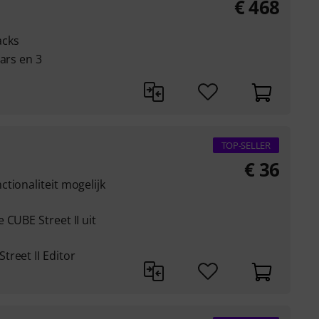
€
468
acks
ars en 3
TOP-SELLER
€
36
tionaliteit mogelijk
 CUBE Street II uit
reet II Editor