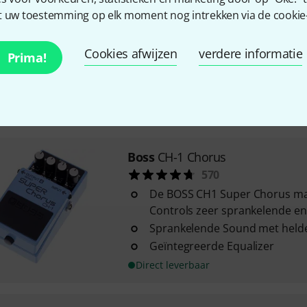
Boss
Katana 100 Gen 3
 uw toestemming op elk moment nog intrekken via de cookie-i
81
Kanalen: 4
Cookies afwijzen
verdere informatie
Prima!
Vermogen: 100 W
Uitgerust met: 1 x 12" luidspre
Direct leverbaar
Boss
CH-1 Chorus
570
De BOSS CH1 Super Chorus maak
Controls zeer sprankelende en 
Sprankelende Sound met held
Geïntegreerde Equalizer
Direct leverbaar