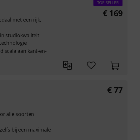
TOP-SELLER
€
169
daal met een rijk,
n studiokwaliteit
-technologie
d scala aan kant-en-
€
77
or alle soorten
, zelfs bij een maximale