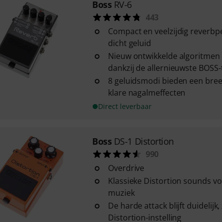
Boss
RV-6
443
Compact en veelzijdig reverbpe
dicht geluid
Nieuw ontwikkelde algoritmen i
dankzij de allernieuwste BOSS
8 geluidsmodi bieden een bree
klare nagalmeffecten
Direct leverbaar
Boss
DS-1 Distortion
990
Overdrive
Klassieke Distortion sounds vo
muziek
De harde attack blijft duidelijk
Distortion-instelling