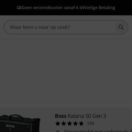
Geen verzendkosten vanaf € 69
Veilige Betaling
Zoek
Boss
Katana 50 Gen 3
189
Nieuw model met verbeterde T