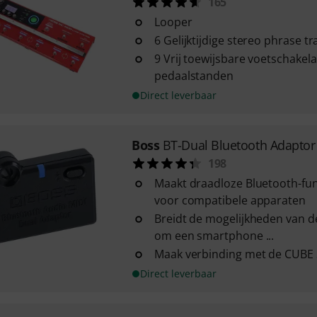
165
Looper
6 Gelijktijdige stereo phrase tr
9 Vrij toewijsbare voetschakela
pedaalstanden
Direct leverbaar
Boss
BT-Dual Bluetooth Adaptor
198
Maakt draadloze Bluetooth-func
voor compatibele apparaten
Breidt de mogelijkheden van de
om een smartphone ...
Maak verbinding met de CUBE St
Direct leverbaar