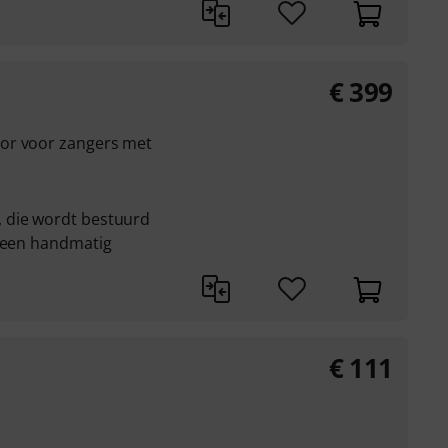
€
399
or voor zangers met
n
 die wordt bestuurd
r een handmatig
€
111