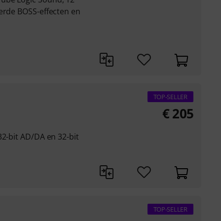
eerde BOSS-effecten en
TOP-SELLER
€
205
32-bit AD/DA en 32-bit
TOP-SELLER