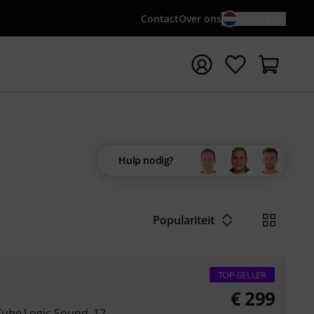
Contact
Over ons
NL / €
 met zoekterm {searchTerm}
Hulp nodig?
Populariteit
TOP-SELLER
€
299
ube Logic Sound, 12