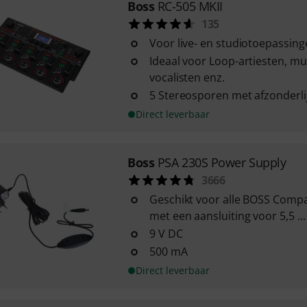
Boss
RC-505 MKII
135
Voor live- en studiotoepassin
Ideaal voor Loop-artiesten, mu
vocalisten enz.
5 Stereosporen met afzonderli
Direct leverbaar
Boss
PSA 230S Power Supply
3666
Geschikt voor alle BOSS Compa
met een aansluiting voor 5,5 ...
9 V DC
500 mA
Direct leverbaar