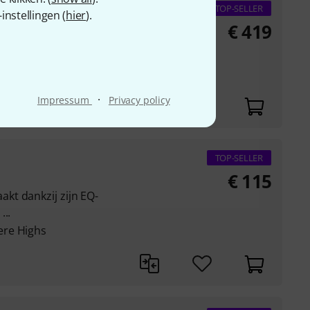
TOP-SELLER
nstellingen (
hier
).
€
419
ker
·
Impressum
Privacy policy
TOP-SELLER
€
115
t dankzij zijn EQ-
...
ere Highs