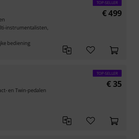
TOP-SELLER
€
499
gen
lti-instrumentalisten,
jke bediening
TOP-SELLER
€
35
ct- en Twin-pedalen