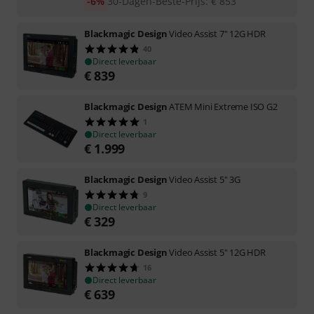
-6%
30-Dagen-Beste-Prijs
:
€
853
Blackmagic Design
Video Assist 7" 12G HDR
40
Direct leverbaar
€
839
Blackmagic Design
ATEM Mini Extreme ISO G2
1
Direct leverbaar
€
1.999
Blackmagic Design
Video Assist 5" 3G
9
Direct leverbaar
€
329
Blackmagic Design
Video Assist 5" 12G HDR
16
Direct leverbaar
€
639