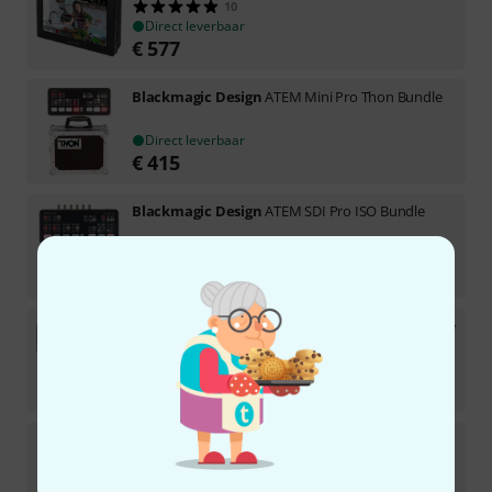
10
Direct leverbaar
€
577
Blackmagic Design
ATEM Mini Pro Thon Bundle
Direct leverbaar
€
415
Blackmagic Design
ATEM SDI Pro ISO Bundle
Direct leverbaar
€
1.066
Blackmagic Design
ATEM SDI Extreme ISO Bundle
Direct leverbaar
€
1.725
Blackmagic Design
ATEM Mini Pro ISO Thon
Bundle
Direct leverbaar