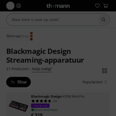
Zoek m
Blackmagic Design
Streaming-apparatuur
Hulp nodig?
21
Producten
·
filter
Populariteit
Blackmagic Design
ATEM Mini Pro
232
TOP-SELLER
Direct leverbaar
€
319