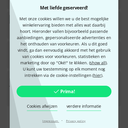
€
609
Met liefde geserveerd!
Blackmagic Design
ATEM Mini Extreme ISO G
Met onze cookies willen we u de best mogelijke
Bundle
winkelervaring bieden met alles wat daarbij
Direct leverbaar
hoort. Hieronder vallen bijvoorbeeld passende
€
2.222
aanbiedingen, gepersonaliseerde advertenties en
het onthouden van voorkeuren. Als u dit goed
Blackmagic Design
ATEM Mini Pro B-Stock
vindt, ga dan eenvoudig akkoord met het gebruik
van cookies voor voorkeuren, statistieken en
product is uitverkocht
€
293
marketing door op "Oké!" te klikken. (
show all
).
U kunt uw toestemming op elk moment nog
intrekken via de cookie-instellingen (
hier
).
Blackmagic Design
ATEM SDI Extreme ISO B-
Stock
product is uitverkocht
Prima!
€
1.279
-7%
30-Dagen-Beste-Prijs
:
€
1.369
Cookies afwijzen
verdere informatie
Gratis verzending vanaf € 69
·
Impressum
Privacy policy
Alle prijzen incl. btw