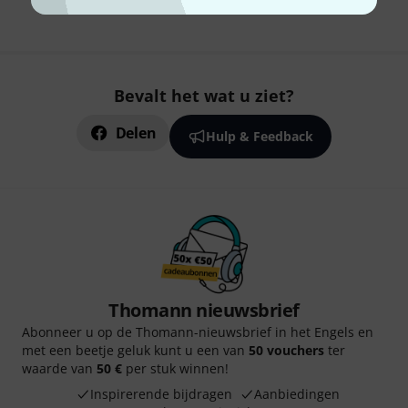
Bevalt het wat u ziet?
Delen
Hulp & Feedback
Thomann nieuwsbrief
Abonneer u op de Thomann-nieuwsbrief in het Engels en
met een beetje geluk kunt u een van
50 vouchers
ter
waarde van
50 €
per stuk winnen!
Inspirerende bijdragen
Aanbiedingen