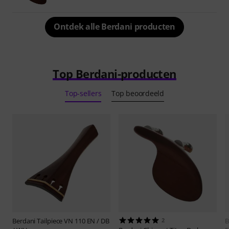
Ontdek alle Berdani producten
Top Berdani-producten
Top-sellers
Top beoordeeld
Berdani
Tailpiece VN 110 EN / DB
2
B