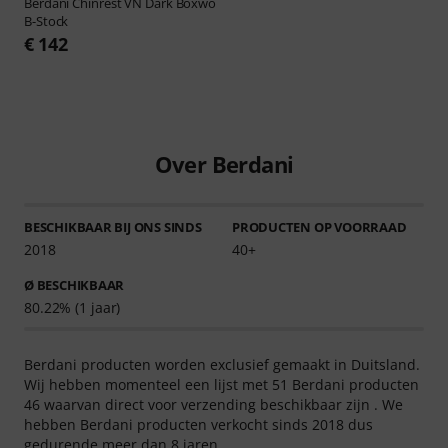
Berdani
Chinrest VN Dark Boxwo
B-Stock
€ 142
Over Berdani
BESCHIKBAAR BIJ ONS SINDS
PRODUCTEN OP VOORRAAD
2018
40+
Ø BESCHIKBAAR
80.22% (1 jaar)
Berdani producten worden exclusief gemaakt in Duitsland.
Wij hebben momenteel een lijst met 51 Berdani producten
46 waarvan direct voor verzending beschikbaar zijn . We
hebben Berdani producten verkocht sinds 2018 dus
gedurende meer dan 8 jaren.