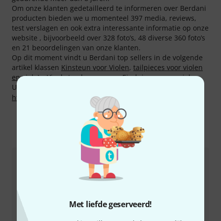
Om onze klanten gedetailleerd te informeren over Berdani
producten bieden we u momenteel 397 media, reviews,
test verslagen en ook extra interessante informatie op onze
website , bijvoorbeeld over 328 foto’s, 48 diverse 360 foto’s
en 21 beoordelingen van onze klanten.
Op dit moment vindt u Berdani top sellers in de volgende
artikel klassen
Kinsteun voor Violen
,
tailpieces voor violen
en viola`s
,
Viool stemknoppen
en
Eindpinnen voor violen
.
U kunt meer informatie over de fabrikant vinden op
http://berdani-shop.de
Zo kunt u ons contacteren
Klantenservice Nederland
Met liefde geserveerd!