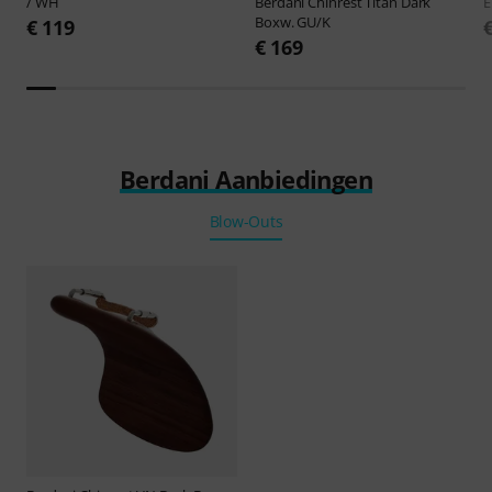
/ WH
Berdani
Chinrest Titan Dark
E
Boxw. GU/K
€ 119
€ 169
Berdani Aanbiedingen
Blow-Outs