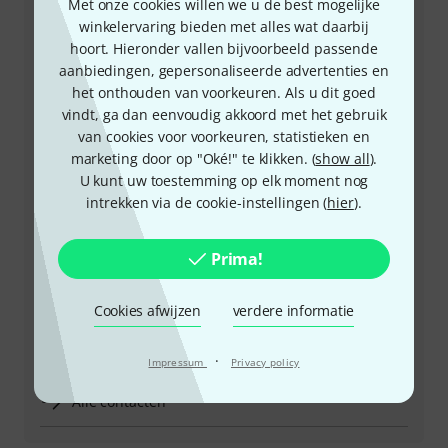
Met onze cookies willen we u de best mogelijke
+49-9546-9223-643
winkelervaring bieden met alles wat daarbij
hoort. Hieronder vallen bijvoorbeeld passende
Onze klantenservice helpt u graag bij al uw vragen of
aanbiedingen, gepersonaliseerde advertenties en
problemen.
het onthouden van voorkeuren. Als u dit goed
vindt, ga dan eenvoudig akkoord met het gebruik
Houd uw klantnummer bij de hand
van cookies voor voorkeuren, statistieken en
marketing door op "Oké!" te klikken. (
show all
).
U kunt uw toestemming op elk moment nog
Openingstijden (CEST - Midden-
intrekken via de cookie-instellingen (
hier
).
Europese zomertijd)
Regel dat we u terugbellen
Prima!
Meer manieren om contact met ons op te nemen
Cookies afwijzen
verdere informatie
Product terugsturen
·
Impressum
Privacy policy
Alle contacten