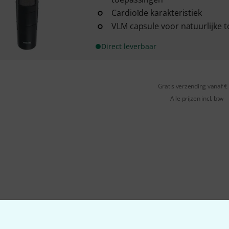
Cardioïde karakteristiek
VLM capsule voor natuurlijke t
Direct leverbaar
Gratis verzending vanaf €
Alle prijzen incl. btw