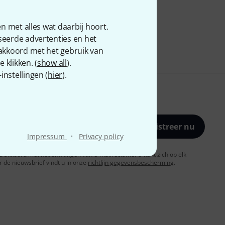
n met alles wat daarbij hoort.
seerde advertenties en het
 akkoord met het gebruik van
 klikken. (
show all
).
nstellingen (
hier
).
Registreer nu
·
Impressum
Privacy policy
t u akkoord met het ontvangen van e-mailreclame. U kunt zich op elk
de nieuwsbrief vindt u in onze
richtlijn gegevensbescherming
.