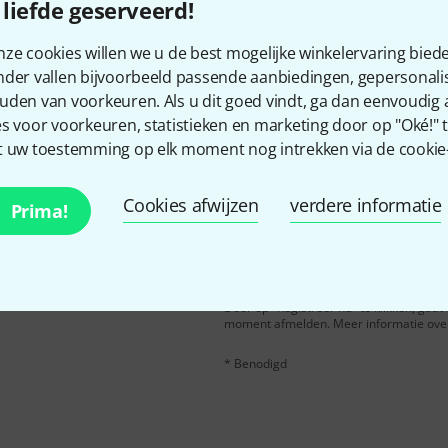
Bevalt het wat u ziet?
liefde geserveerd!
ze cookies willen we u de best mogelijke winkelervaring biede
Delen
Hulp & Feedback
nder vallen bijvoorbeeld passende aanbiedingen, gepersonali
uden van voorkeuren. Als u dit goed vindt, ga dan eenvoudig
s voor voorkeuren, statistieken en marketing door op "Oké!" te
 uw toestemming op elk moment nog intrekken via de cookie-i
Cookies afwijzen
verdere informatie
Prima!
n het Engels en met een
E-Mail adres
*
er waarde van
50 €
per
Door op "Registreer nu" te klikken, gaa
moment afmelden. Meer informatie over 
* Benodigd