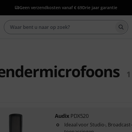
Geen verzendkosten vanaf € 69
Drie jaar garantie
Zoek
zendermicrofoons
1
Audix
PDX520
Ideaal voor Studio-, Broadcast
toepassingen