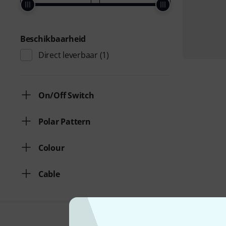
Beschikbaarheid
Direct leverbaar
(1)
On/Off Switch
Polar Pattern
Colour
Cable