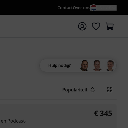
Contact
Over ons
NL / €
 met zoekterm {searchTerm}
Hulp nodig?
Populariteit
€
345
- en Podcast-