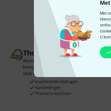
Met 
Met on
Hiero
ontho
cookie
U kunt
Thomann nieuwsbrief
Abonneer u op de Thomann-nieuwsbrief i
beetje geluk kunt u een van
50 vouchers
t
stuk winnen!
Inspirerende bijdragen
Aanbiedingen
Thomann-inzichten