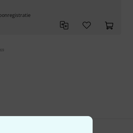
oonregistratie
 69