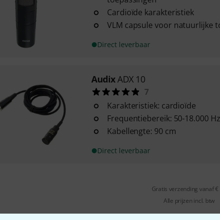
Cardioïde karakteristiek
VLM capsule voor natuurlijke t
Direct leverbaar
Audix
ADX 10
7
Karakteristiek: cardioïde
Frequentiebereik: 50-18.000 H
Kabellengte: 90 cm
Direct leverbaar
Gratis verzending vanaf €
Alle prijzen incl. btw