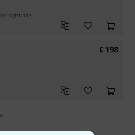
oonregistratie
€
198
z
 69