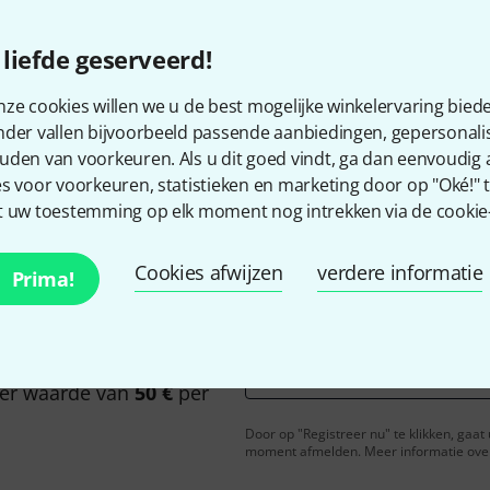
liefde geserveerd!
Bevalt het wat u ziet?
ze cookies willen we u de best mogelijke winkelervaring biede
nder vallen bijvoorbeeld passende aanbiedingen, gepersonali
uden van voorkeuren. Als u dit goed vindt, ga dan eenvoudig
Delen
Hulp & Feedback
s voor voorkeuren, statistieken en marketing door op "Oké!" te
 uw toestemming op elk moment nog intrekken via de cookie-i
Cookies afwijzen
verdere informatie
Prima!
n het Engels en met een
E-Mail adres
*
er waarde van
50 €
per
Door op "Registreer nu" te klikken, gaa
moment afmelden. Meer informatie over 