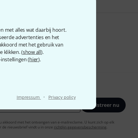
n met alles wat daarbij hoort.
seerde advertenties en het
 akkoord met het gebruik van
 klikken. (
show all
).
nstellingen (
hier
).
·
Impressum
Privacy policy
Registreer nu
t u akkoord met het ontvangen van e-mailreclame. U kunt zich op elk
de nieuwsbrief vindt u in onze
richtlijn gegevensbescherming
.