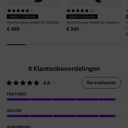
4
26
PERFECTE PASVORM
PERFECTE PASVORM
Rycote
Nano-Shield Kit NS4-DB
Rycote
Super Shield Kit Medium
R
5
€ 499
€ 349
8
Klantenbeoordelingen
Nu evalueren
4.8
/ 5
FEATURES
GELUID
AFWERKING