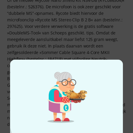
Of de nieuwe »Rycote Nano Shield Kit NS4-DB (RYC086304)«
(bestelnr.: 526376). De microfoon is ook zeer geschikt voor
“dubbele MS”-opnames. Rycote biedt hiervoor de
microfoonclip »Rycote MS Stereo Clip B 2 B« aan (bestelnr.:
297625). Voor verdere verwerking is de gratis software
»DoubleMS-Tool« van Schoeps geschikt. tips. Omdat de
meegeleverde aansluitkabel maar liefst 125 gram weegt,
gebruik ik deze niet. In plaats daarvan wordt een
zelfgesoldeerde »Sommer Cable Square 4-Core MKII
Highflex« (bestelnr.: 184718) met vijfpolige Neutrik-
connectoren op de microfoonarm en de Rycote-houder
gebruikt. Ik heb ook een bijbehorende kabel van »Kortwich
Berlin« laten maken voor installatie in de pistoolgreep.
Geluid. Voor mij is het geluid goed. De geluiden kunnen
verder worden verwerkt met de plug-in “Polarflex” van
Schoeps. Dat is ook het grote voordeel van dit
microfoonontwerp. Ik heb ook een oneerlijke test uitgevoerd
met mijn replica »Superlux E525S«. De uitslag was natuurlijk
niet zo verrassend en viel in het voordeel van de nieuwe,
duurdere »BP4029«.