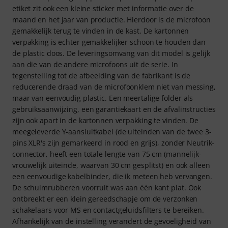
etiket zit ook een kleine sticker met informatie over de
maand en het jaar van productie. Hierdoor is de microfoon
gemakkelijk terug te vinden in de kast. De kartonnen
verpakking is echter gemakkelijker schoon te houden dan
de plastic doos. De leveringsomvang van dit model is gelijk
aan die van de andere microfoons uit de serie. In
tegenstelling tot de afbeelding van de fabrikant is de
reducerende draad van de microfoonklem niet van messing,
maar van eenvoudig plastic. Een meertalige folder als
gebruiksaanwijzing, een garantiekaart en de afvalinstructies
zijn ook apart in de kartonnen verpakking te vinden. De
meegeleverde Y-aansluitkabel (de uiteinden van de twee 3-
pins XLR's zijn gemarkeerd in rood en grijs), zonder Neutrik-
connector, heeft een totale lengte van 75 cm (mannelijk-
vrouwelijk uiteinde, waarvan 30 cm gesplitst) en ook alleen
een eenvoudige kabelbinder, die ik meteen heb vervangen.
De schuimrubberen voorruit was aan één kant plat. Ook
ontbreekt er een klein gereedschapje om de verzonken
schakelaars voor MS en contactgeluidsfilters te bereiken.
Afhankelijk van de instelling verandert de gevoeligheid van