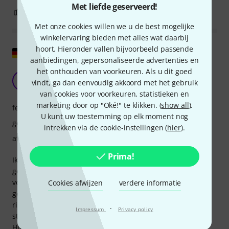
Met liefde geserveerd!
8
0
EVALUATIE MELDEN
Met onze cookies willen we u de best mogelijke
winkelervaring bieden met alles wat daarbij
hoort. Hieronder vallen bijvoorbeeld passende
Origineel tonen
aanbiedingen, gepersonaliseerde advertenties en
het onthouden van voorkeuren. Als u dit goed
Schitterende microfoon
M
vindt, ga dan eenvoudig akkoord met het gebruik
Markus544 01.06.2012
van cookies voor voorkeuren, statistieken en
marketing door op "Oké!" te klikken. (
show all
).
features
U kunt uw toestemming op elk moment nog
geluid
intrekken via de cookie-instellingen (
hier
).
afwerking
Prima!
Ik heb hem nu vier jaar – hij is sindsdien een stuk duurder
geworden – maar hij is het geld waard. Ik gebruik hem
vooral voor video-audio en veldopnames. De
Cookies afwijzen
verdere informatie
geluidskwaliteit is fantastisch. Omdat het een
richtmicrofoon is met een extra figuur-8 capsule (MS
·
Impressum
Privacy policy
stereo), moet je geen erg brede opnamehoek verwachten.
Hij is beter geschikt voor het opnemen van een specifieke