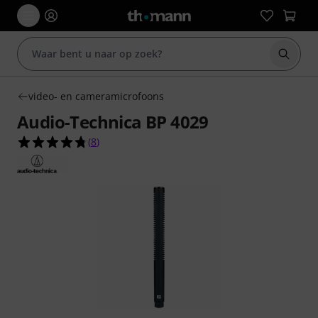
Zoek m
video- en cameramicrofoons
Audio-Technica BP 4029
4.8 van de 5 sterren van 8 klantbeoordelingen
(
8
)