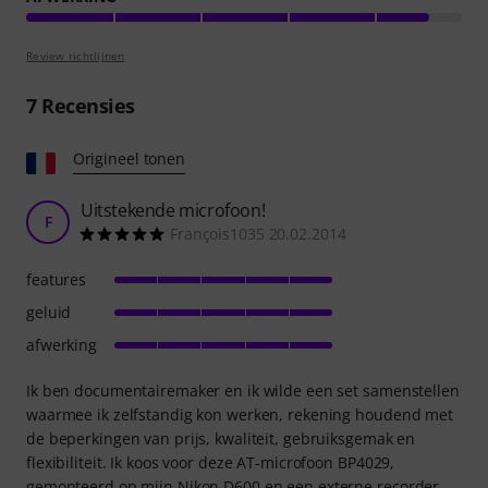
Review richtlijnen
7
Recensies
Origineel tonen
Uitstekende microfoon!
F
François1035 20.02.2014
features
geluid
afwerking
Ik ben documentairemaker en ik wilde een set samenstellen
waarmee ik zelfstandig kon werken, rekening houdend met
de beperkingen van prijs, kwaliteit, gebruiksgemak en
flexibiliteit. Ik koos voor deze AT-microfoon BP4029,
gemonteerd op mijn Nikon D600 en een externe recorder