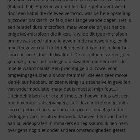
(Roland R24). Afgezien van het feit dat ik gehinderd werd
door een kabel die de twee verbond, was de hele opstelling
bijzonder praktisch, zelfs tijdens lange wandeldagen. Het is
een relatief dure microfoon, maar voor die prijs is het de
enige MS-microfoon die ik ken. Ik wilde dit type microfoon
om me wat speelruimte te geven in de nabewerking, en ik
moet toegeven dat ik niet teleurgesteld ben, noch door het
concept, noch door de kwaliteit. De microfoon is zeker goed
gemaakt, maar het is de geluidskwaliteit die hem echt de
moeite waard maakt: een prachtig geluid, zowel voor
omgevingsgeluiden als voor stemmen, die een zeer mooie
klankkleur hebben, en zeer weinig ruis (behalve in gevallen
van ondermodulatie, maar dat is meestal mijn fout...).
Uiteindelijk ben ik er erg blij mee, en hoewel niets ooit een
boomoperator zal vervangen, stelt deze microfoon je, mits
correct gebruikt, in staat om echt professioneel geluid te
verkrijgen voor je solo-videowerk. Ik beveel hem van harte
aan bij videografen, filmmakers en regisseurs; ik heb hem
overigens nog niet onder andere omstandigheden getest.