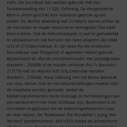
»MS«. De microfoon kan worden gebruikt met een
fantoomvoeding van 11-52V. Oefening. De meegeleverde
klem is alleen geschikt voor stationair gebruik op een
statief. De slechte afwerking laat zichtbare sporen achter op
de microfoon en maakt retourneren onmogelijk! Elke K&M-
klem is beter. Ook de reductieadapter is veel te gemakkelijk
te verplaatsen en ook hiervoor zijn twee adapters van K&M
(215 of 217) beschikbaar. Er zijn twee Rycote-producten
beschikbaar voor filmgeluid of algemeen mobiel gebruik.
Bijvoorbeeld de »Rycote microfoonhouder met pistoolgreep«
(bestelnr.: 202888) of de houder »InVision INV-7« (bestelnr.:
213173) met de »Rycote Soft Grip Extension Handle«
(bestelnr.: 273068). Houd rekening met het kleine klemvlak
van max. 60mm. Ook de microfooninstellingen moeten vóór
de installatie worden gemaakt, omdat de
bedieningselementen na de montage en het bevestigen van
een windscherm niet meer zichtbaar zijn. Bovendien is de
microfoon zo geplaatst dat de bedieningselementen naar
de vloer wijzen. De “Bubblebee The Windkiller L (Long Hair
Version)” (bestelnummer: 405165) is ideaal als windscherm.