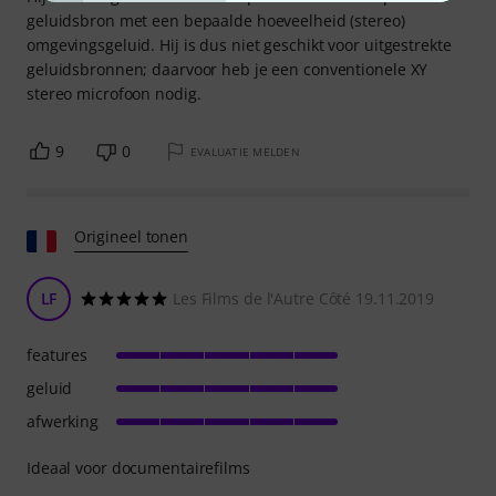
geluidsbron met een bepaalde hoeveelheid (stereo)
omgevingsgeluid. Hij is dus niet geschikt voor uitgestrekte
geluidsbronnen; daarvoor heb je een conventionele XY
stereo microfoon nodig.
9
0
EVALUATIE MELDEN
Origineel tonen
LF
Les Films de l'Autre Côté 19.11.2019
features
geluid
afwerking
Ideaal voor documentairefilms