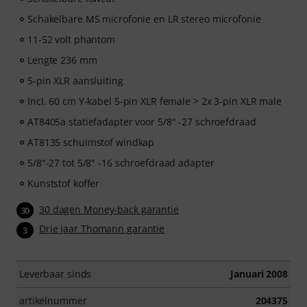
Schakelbare MS microfonie en LR stereo microfonie
11-52 volt phantom
Lengte 236 mm
5-pin XLR aansluiting
Incl. 60 cm Y-kabel 5-pin XLR female > 2x 3-pin XLR male
AT8405a statiefadapter voor 5/8" -27 schroefdraad
AT8135 schuimstof windkap
5/8"-27 tot 5/8" -16 schroefdraad adapter
Kunststof koffer
30 dagen Money-back garantie
30
Drie jaar Thomann garantie
3
Leverbaar sinds
Januari 2008
artikelnummer
204375