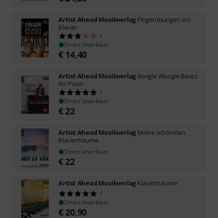
Artist Ahead Musikverlag
Fingerübungen am
Klavier
1
Direct leverbaar
€
14,40
Artist Ahead Musikverlag
Boogie Woogie Basics
for Piano
1
Direct leverbaar
€
22
Artist Ahead Musikverlag
Meine schönsten
Klavierträume
Direct leverbaar
€
22
Artist Ahead Musikverlag
Klavierträume
1
Direct leverbaar
€
20,90