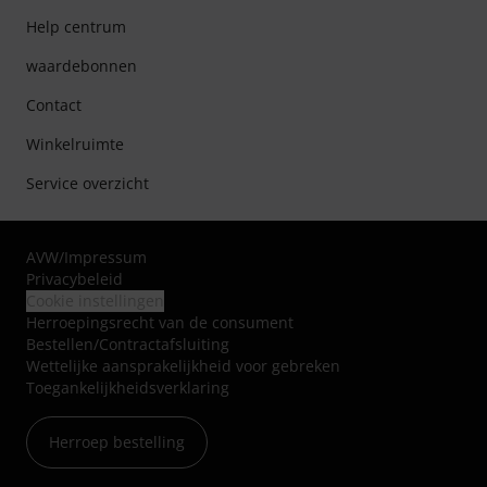
Help centrum
waardebonnen
Contact
Winkelruimte
Service overzicht
AVW
/
Impressum
Privacybeleid
Cookie instellingen
Herroepingsrecht van de consument
Bestellen/Contractafsluiting
Wettelijke aansprakelijkheid voor gebreken
Toegankelijkheidsverklaring
Herroep bestelling