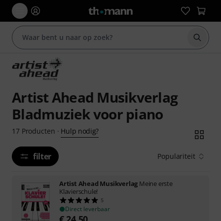
Zoek m
Artist Ahead Musikverlag
Bladmuziek voor piano
Hulp nodig?
17
Producten
·
filter
Populariteit
Artist Ahead Musikverlag
Meine erste
Klavierschule!
5
Direct leverbaar
€
24,50