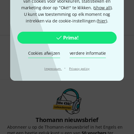
van cookies voor voorkeuren, statistieken en
marketing door op "Oké!" te klikken. (
show all
).
Gratis verzending vanaf € 69
U kunt uw toestemming op elk moment nog
Alle prijzen incl. btw
intrekken via de cookie-instellingen (
hier
).
Prima!
Bevalt het wat u ziet?
Cookies afwijzen
verdere informatie
Delen
Hulp & Feedback
·
Impressum
Privacy policy
Thomann nieuwsbrief
Abonneer u op de Thomann-nieuwsbrief in het Engels en
met een beetje geluk kunt u een van
50 vouchers
ter