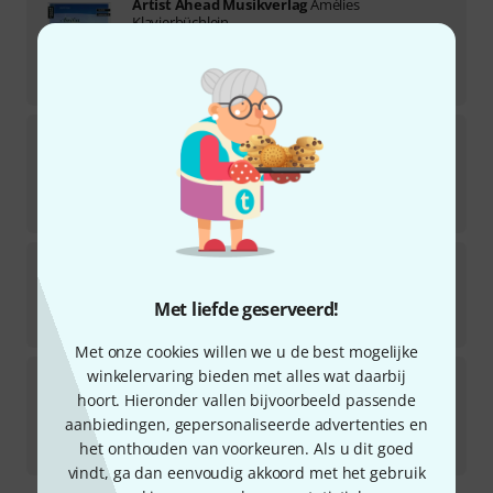
Artist Ahead Musikverlag
Amélies
Klavierbüchlein
1
Direct leverbaar
€
22
Artist Ahead Musikverlag
Meine zweite
Klavierschule
1
Direct leverbaar
€
22
Artist Ahead Musikverlag
Die Jazz-Piano-Schule
1
Direct leverbaar
Met liefde geserveerd!
€
24,50
Met onze cookies willen we u de best mogelijke
Artist Ahead Musikverlag
Allerersten
winkelervaring bieden met alles wat daarbij
Fingerübungen
hoort. Hieronder vallen bijvoorbeeld passende
1
aanbiedingen, gepersonaliseerde advertenties en
Direct leverbaar
het onthouden van voorkeuren. Als u dit goed
€
14,40
vindt, ga dan eenvoudig akkoord met het gebruik