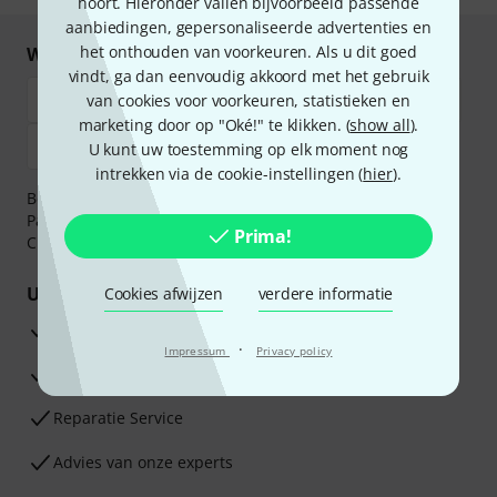
hoort. Hieronder vallen bijvoorbeeld passende
aanbiedingen, gepersonaliseerde advertenties en
het onthouden van voorkeuren. Als u dit goed
Winkel en betaal veilig
vindt, ga dan eenvoudig akkoord met het gebruik
van cookies voor voorkeuren, statistieken en
marketing door op "Oké!" te klikken. (
show all
).
U kunt uw toestemming op elk moment nog
intrekken via de cookie-instellingen (
hier
).
Betaalt u veilig en vertrouwd met Bankoverschrijving,
PayPal, iDEAL,
Klarna Betaal Nu
,
Klarna Betaal in 3
of
Prima!
Creditcard.
Uw voordelen
Cookies afwijzen
verdere informatie
3 jaar Thomann garantie
·
Impressum
Privacy policy
30 dagen Money Back-garantie
Reparatie Service
Advies van onze experts