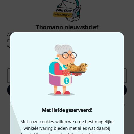
Thomann nieuwsbrief
Abonneer u op de Thomann-nieuwsbrief in het Engels en
met een beetje geluk kunt u een van
50 vouchers
ter
waarde van
50 €
per stuk winnen!
Inspirerende bijdragen
Aanbiedingen
Thomann-inzichten
E-Mail adres
*
Registreer nu
Door op "Registreer nu" te klikken, gaat u akkoord met het ontvangen
van e-mailreclame. U kunt zich op elk moment afmelden. Meer
Met liefde geserveerd!
informatie over de nieuwsbrief vindt u in onze
richtlijn
gegevensbescherming
.
Met onze cookies willen we u de best mogelijke
winkelervaring bieden met alles wat daarbij
* Benodigd