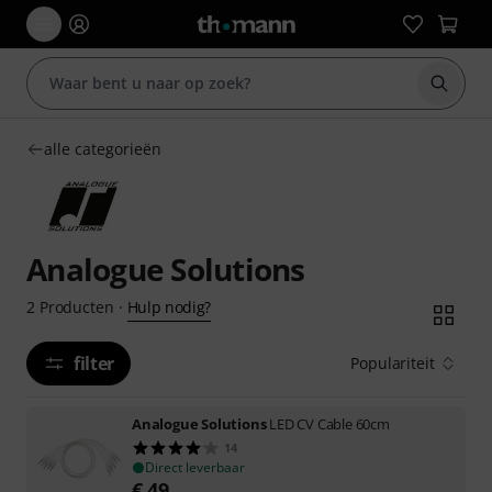
Zoek m
alle categorieën
Analogue Solutions
Hulp nodig?
2
Producten
·
filter
Populariteit
Analogue Solutions
LED CV Cable 60cm
14
Direct leverbaar
€
49