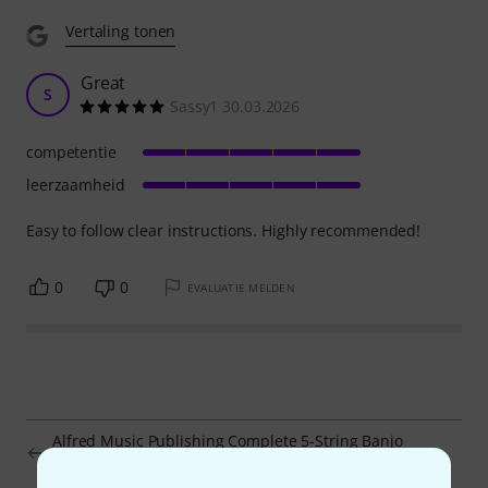
Vertaling tonen
Great
S
Sassy1 30.03.2026
competentie
leerzaamheid
Easy to follow clear instructions. Highly recommended!
0
0
EVALUATIE MELDEN
Alfred Music Publishing Complete 5-String Banjo
Method