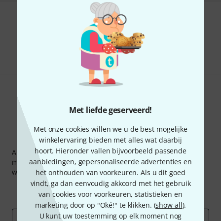
Bevalt het wat u ziet?
Delen
Hulp & Feedback
Met liefde geserveerd!
Met onze cookies willen we u de best mogelijke
Thomann nieuwsbrief
winkelervaring bieden met alles wat daarbij
hoort. Hieronder vallen bijvoorbeeld passende
Abonneer u op de Thomann-nieuwsbrief in het Engels en
aanbiedingen, gepersonaliseerde advertenties en
met een beetje geluk kunt u een van
50 vouchers
ter
waarde van
50 €
per stuk winnen!
het onthouden van voorkeuren. Als u dit goed
vindt, ga dan eenvoudig akkoord met het gebruik
Inspirerende bijdragen
Aanbiedingen
van cookies voor voorkeuren, statistieken en
Thomann-inzichten
marketing door op "Oké!" te klikken. (
show all
).
U kunt uw toestemming op elk moment nog
E-Mail adres
*